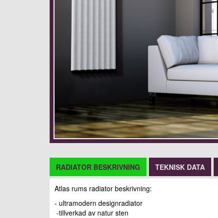
RADIATOR BESKRIVNING
TEKNISK DATA
Atlas rums radiator beskrivning:
- ultramodern designradiator
-tillverkad av natur sten