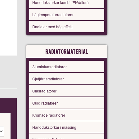
Handdukstorkar kombi (El/Vatten)
Lågtemperaturradiatorer
Radiator med hög effekt
RADIATORMATERIAL
Aluminiumradiatorer
Gjutjärnsradiatorer
Glasradiatorer
Guld radiatorer
Kromade radiatorer
Handdukstorkar i mässing