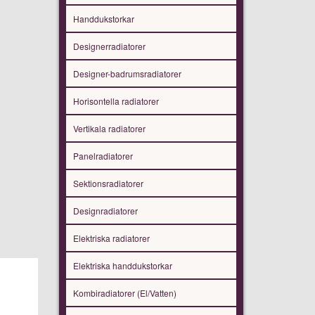
Handdukstorkar
Designerradiatorer
Designer-badrumsradiatorer
Horisontella radiatorer
Vertikala radiatorer
Panelradiatorer
Sektionsradiatorer
Designradiatorer
Elektriska radiatorer
Elektriska handdukstorkar
Kombiradiatorer (El/Vatten)