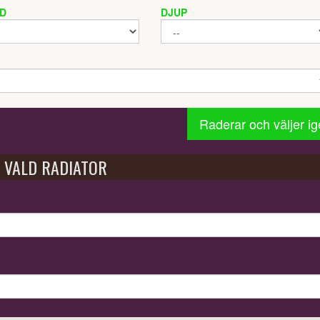
D
DJUP
Raderar och väljer i
VALD RADIATOR