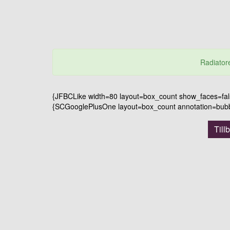
Radiatore
{JFBCLike width=80 layout=box_count show_faces=false
{SCGooglePlusOne layout=box_count annotation=bubble
Till