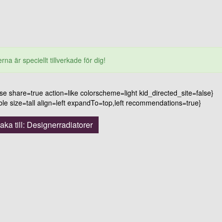
rna är speciellt tillverkade för dig!
 share=true action=like colorscheme=light kid_directed_site=false}
 size=tall align=left expandTo=top,left recommendations=true}
baka till: Designerradiatorer