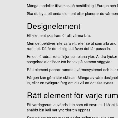
Många modeller tillverkas på beställning i Europa och f
Ska du byta ett enda element eller planerar du värme
Designelement
Ett element ska framför allt värma bra.
Men det behöver inte vara vitt eller se ut som alla and
rummet. Då är det rimligt att även det får passa in.
En del föredrar rena linjer och plana ytor. Andra tycke
spegelradiator löser två behov på samma väggyta.
Rätt element passar rummet, värmesystemet och hur d
Färgen kan göra stor skillnad. Många av våra designele
in, eller en tydligare färg om du vill att det ska synas.
Rätt element för varje ru
Ett vardagsrum används inte som ett sovrum. I köket k
snabbt blir kall när ytterdörren öppnas.
Samma typ av radiator är därför sällan rätt i alla rum.