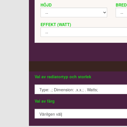
HÖJD
BRED
EFFEKT (WATT)
Val av radiatortyp och storlek
Val av färg