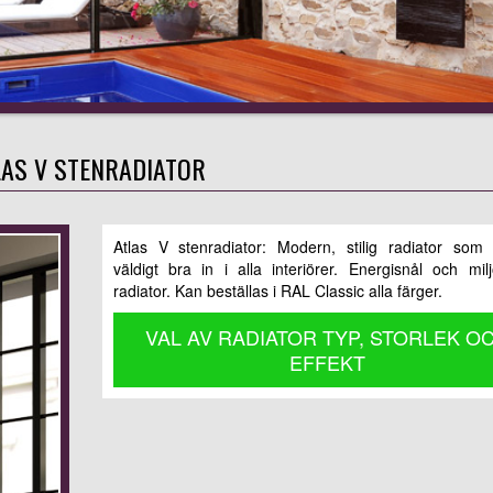
LAS V STENRADIATOR
Atlas V stenradiator: Modern, stilig radiator som
väldigt bra in i alla interiörer. Energisnål och milj
radiator. Kan beställas i RAL Classic alla färger.
VAL AV RADIATOR TYP, STORLEK O
EFFEKT