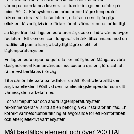
värmepumpen kunna leverera en framledningstemperatur på
minst 50 °C. För system som arbetar med lägre temperatur
rekommenderar vi inte radiatorer, eftersom den tillgängliga
effekten då vanligtvis inte räcker för att värma rummet ordentligt.
Ju lägre framledningstemperaturen är, desto mindre värme avger
radiatorn. Ett element som fungerar utmärkt tillsammans med en
traditionell panna kan ge betydligt lägre effekt i ett
lågtemperatursystem.
En lågtemperaturpanna ger ofta fler möjligheter. Många av våra
designelement kan användas med sådana system, förutsatt att
rätt effekt beräknas i förväg.
Titta därför inte bara på radiatorns mått. Kontrollera alltid den
angivna effekten i Watt vid den framledningstemperatur som ditt
värmesystem arbetar med.
För värmepumpar och andra lågtemperatursystem
rekommenderar vi alltid att en behörig VVS-installatör anlitas. En
korrekt värmeförlustberäkning är avgörande för ett komfortabelt
och energieffektivt värmesystem.
Måttbeställda element och över 200 RAL