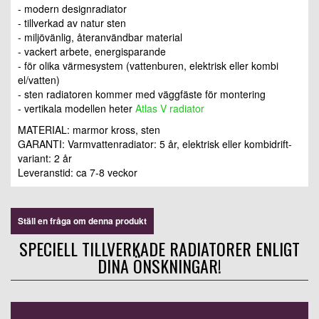
- modern designradiator
- tillverkad av natur sten
- miljövänlig, återanvändbar material
- vackert arbete, energisparande
- för olika värmesystem (vattenburen, elektrisk eller kombi
el/vatten)
- sten radiatoren kommer med väggfäste för montering
- vertikala modellen heter
Atlas V radiator
MATERIAL: marmor kross, sten
GARANTI: Varmvattenradiator: 5 år, elektrisk eller kombidrift-
variant: 2 år
Leveranstid: ca 7-8 veckor
Ställ en fråga om denna produkt
SPECIELL TILLVERKADE RADIATORER ENLIGT
DINA ÖNSKNINGAR!