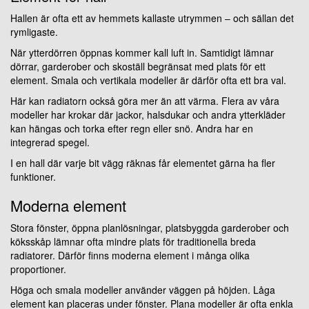
Hallen är ofta ett av hemmets kallaste utrymmen – och sällan det
rymligaste.
När ytterdörren öppnas kommer kall luft in. Samtidigt lämnar
dörrar, garderober och skoställ begränsat med plats för ett
element. Smala och vertikala modeller är därför ofta ett bra val.
Här kan radiatorn också göra mer än att värma. Flera av våra
modeller har krokar där jackor, halsdukar och andra ytterkläder
kan hängas och torka efter regn eller snö. Andra har en
integrerad spegel.
I en hall där varje bit vägg räknas får elementet gärna ha fler
funktioner.
Moderna element
Stora fönster, öppna planlösningar, platsbyggda garderober och
köksskåp lämnar ofta mindre plats för traditionella breda
radiatorer. Därför finns moderna element i många olika
proportioner.
Höga och smala modeller använder väggen på höjden. Låga
element kan placeras under fönster. Plana modeller är ofta enkla