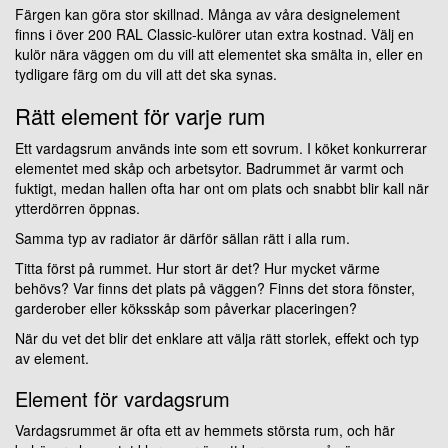
Färgen kan göra stor skillnad. Många av våra designelement
finns i över 200 RAL Classic-kulörer utan extra kostnad. Välj en
kulör nära väggen om du vill att elementet ska smälta in, eller en
tydligare färg om du vill att det ska synas.
Rätt element för varje rum
Ett vardagsrum används inte som ett sovrum. I köket konkurrerar
elementet med skåp och arbetsytor. Badrummet är varmt och
fuktigt, medan hallen ofta har ont om plats och snabbt blir kall när
ytterdörren öppnas.
Samma typ av radiator är därför sällan rätt i alla rum.
Titta först på rummet. Hur stort är det? Hur mycket värme
behövs? Var finns det plats på väggen? Finns det stora fönster,
garderober eller köksskåp som påverkar placeringen?
När du vet det blir det enklare att välja rätt storlek, effekt och typ
av element.
Element för vardagsrum
Vardagsrummet är ofta ett av hemmets största rum, och här