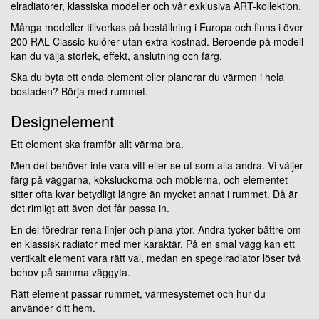
elradiatorer, klassiska modeller och vår exklusiva ART-kollektion.
Många modeller tillverkas på beställning i Europa och finns i över
200 RAL Classic-kulörer utan extra kostnad. Beroende på modell
kan du välja storlek, effekt, anslutning och färg.
Ska du byta ett enda element eller planerar du värmen i hela
bostaden? Börja med rummet.
Designelement
Ett element ska framför allt värma bra.
Men det behöver inte vara vitt eller se ut som alla andra. Vi väljer
färg på väggarna, köksluckorna och möblerna, och elementet
sitter ofta kvar betydligt längre än mycket annat i rummet. Då är
det rimligt att även det får passa in.
En del föredrar rena linjer och plana ytor. Andra tycker bättre om
en klassisk radiator med mer karaktär. På en smal vägg kan ett
vertikalt element vara rätt val, medan en spegelradiator löser två
behov på samma väggyta.
Rätt element passar rummet, värmesystemet och hur du
använder ditt hem.