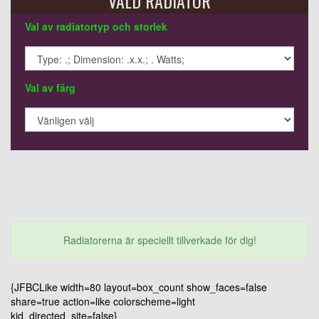
VALD RADIATOR
Val av radiatortyp och storlek
Val av färg
Radiatorerna är speciellt tillverkade för dig!
{JFBCLike width=80 layout=box_count show_faces=false
share=true action=like colorscheme=light
kid_directed_site=false}