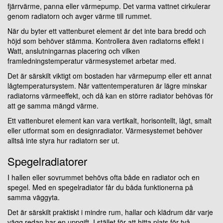
fjärrvärme, panna eller värmepump. Det varma vattnet cirkulerar
genom radiatorn och avger värme till rummet.
När du byter ett vattenburet element är det inte bara bredd och
höjd som behöver stämma. Kontrollera även radiatorns effekt i
Watt, anslutningarnas placering och vilken
framledningstemperatur värmesystemet arbetar med.
Det är särskilt viktigt om bostaden har värmepump eller ett annat
lågtemperatursystem. När vattentemperaturen är lägre minskar
radiatorns värmeeffekt, och då kan en större radiator behövas för
att ge samma mängd värme.
Ett vattenburet element kan vara vertikalt, horisontellt, lågt, smalt
eller utformat som en designradiator. Värmesystemet behöver
alltså inte styra hur radiatorn ser ut.
Spegelradiatorer
I hallen eller sovrummet behövs ofta både en radiator och en
spegel. Med en spegelradiator får du båda funktionerna på
samma väggyta.
Det är särskilt praktiskt i mindre rum, hallar och klädrum där varje
vägg redan har en uppgift. I stället för att hitta plats för två