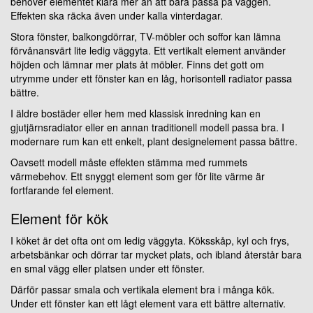
behöver elementet klara mer än att bara passa på väggen.
Effekten ska räcka även under kalla vinterdagar.
Stora fönster, balkongdörrar, TV-möbler och soffor kan lämna
förvånansvärt lite ledig väggyta. Ett vertikalt element använder
höjden och lämnar mer plats åt möbler. Finns det gott om
utrymme under ett fönster kan en låg, horisontell radiator passa
bättre.
I äldre bostäder eller hem med klassisk inredning kan en
gjutjärnsradiator eller en annan traditionell modell passa bra. I
modernare rum kan ett enkelt, plant designelement passa bättre.
Oavsett modell måste effekten stämma med rummets
värmebehov. Ett snyggt element som ger för lite värme är
fortfarande fel element.
Element för kök
I köket är det ofta ont om ledig väggyta. Köksskåp, kyl och frys,
arbetsbänkar och dörrar tar mycket plats, och ibland återstår bara
en smal vägg eller platsen under ett fönster.
Därför passar smala och vertikala element bra i många kök.
Under ett fönster kan ett lågt element vara ett bättre alternativ.