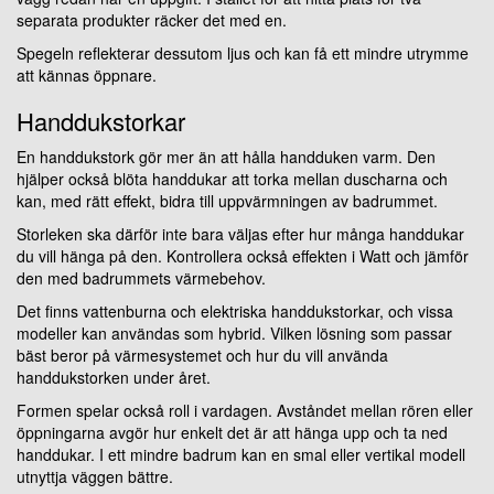
separata produkter räcker det med en.
Spegeln reflekterar dessutom ljus och kan få ett mindre utrymme
att kännas öppnare.
Handdukstorkar
En handdukstork gör mer än att hålla handduken varm. Den
hjälper också blöta handdukar att torka mellan duscharna och
kan, med rätt effekt, bidra till uppvärmningen av badrummet.
Storleken ska därför inte bara väljas efter hur många handdukar
du vill hänga på den. Kontrollera också effekten i Watt och jämför
den med badrummets värmebehov.
Det finns vattenburna och elektriska handdukstorkar, och vissa
modeller kan användas som hybrid. Vilken lösning som passar
bäst beror på värmesystemet och hur du vill använda
handdukstorken under året.
Formen spelar också roll i vardagen. Avståndet mellan rören eller
öppningarna avgör hur enkelt det är att hänga upp och ta ned
handdukar. I ett mindre badrum kan en smal eller vertikal modell
utnyttja väggen bättre.