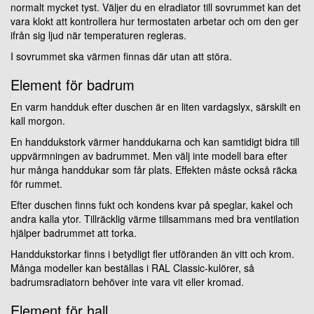
normalt mycket tyst. Väljer du en elradiator till sovrummet kan det
vara klokt att kontrollera hur termostaten arbetar och om den ger
ifrån sig ljud när temperaturen regleras.
I sovrummet ska värmen finnas där utan att störa.
Element för badrum
En varm handduk efter duschen är en liten vardagslyx, särskilt en
kall morgon.
En handdukstork värmer handdukarna och kan samtidigt bidra till
uppvärmningen av badrummet. Men välj inte modell bara efter
hur många handdukar som får plats. Effekten måste också räcka
för rummet.
Efter duschen finns fukt och kondens kvar på speglar, kakel och
andra kalla ytor. Tillräcklig värme tillsammans med bra ventilation
hjälper badrummet att torka.
Handdukstorkar finns i betydligt fler utföranden än vitt och krom.
Många modeller kan beställas i RAL Classic-kulörer, så
badrumsradiatorn behöver inte vara vit eller kromad.
Element för hall