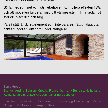
Classic-kulörer utan extra kostnad.
Börja med rummet och värmebehovet. Kontrollera effekten i Watt
och att modellen fungerar med ditt värmesystem. Titta sedan på
storlek, placering och färg.
På så sätt får du ett element som inte bara ser rätt ut idag, utan
också fungerar i ditt hem under många år.
Senia Group
Sverige
,
Austria
,
Belgium
,
Croatia
,
France
,
Germany
,
Hungary
,
Netherland
,
Romania
,
Spain
,
United Kingdom
,
Other EU Countries
Kontakta
Beställning
Impressum
Personuppgiftshantering
Senia
Group
Kontrakt och Transportvillkor