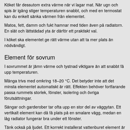
Köket får dessutom extra värme när vi lagar mat. När ugn och
spis är igång stiger temperaturen snabbt, och med en termostat
kan du enkelt sänka värmen från elementet.
Matos, fett, damm och fukt hamnar med tiden även på radiatorn.
En slät och lättstädad yta är därför ett praktiskt val.
I köket ska elementet ge rätt värme utan att ta mer plats än
nödvändigt.
Element för sovrum
I sovrummet är jämn värme och tystnad viktigare än att snabbt få
upp temperaturen.
Många trivs med omkring 18–20 °C. Det betyder inte att det
minsta elementet automatiskt är rätt. Effekten behöver fortfarande
passa rummets storlek, fönster, isolering och övriga
förutsättningar.
Sängar och garderober tar ofta upp en stor del av väggytan. Ett
vertikalt element kan då få plats på en smalare vägg, medan en
låg radiator fungerar bra under ett fönster.
Tänk också på ljudet. Ett korrekt installerat vattenburet element är