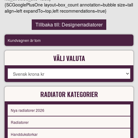
{SCGooglePlusOne layout=box_count annotation=bubble size=tall
align=left expandTo=top,left recommendations=true}
Tillbaka till: Designerradiatorer
Kundvagnen är tom
VÄLJ VALUTA
RADIATOR KATEGORIER
Nya radiatorer 2026
Radiatorer
Handdukstorkar