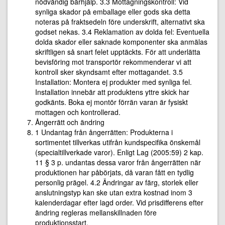
nödvändig bärhjälp. 3.3 Mottagningskontroll: Vid
synliga skador på emballage eller gods ska detta
noteras på fraktsedeln före underskrift, alternativt ska
godset nekas. 3.4 Reklamation av dolda fel: Eventuella
dolda skador eller saknade komponenter ska anmälas
skriftligen så snart felet upptäckts. För att underlätta
bevisföring mot transportör rekommenderar vi att
kontroll sker skyndsamt efter mottagandet. 3.5
Installation: Montera ej produkter med synliga fel.
Installation innebär att produktens yttre skick har
godkänts. Boka ej montör förrän varan är fysiskt
mottagen och kontrollerad.
Ångerrätt och ändring
1 Undantag från ångerrätten: Produkterna i
sortimentet tillverkas utifrån kundspecifika önskemål
(specialtillverkade varor). Enligt Lag (2005:59) 2 kap.
11 § 3 p. undantas dessa varor från ångerrätten när
produktionen har påbörjats, då varan fått en tydlig
personlig prägel. 4.2 Ändringar av färg, storlek eller
anslutningstyp kan ske utan extra kostnad inom 3
kalenderdagar efter lagd order. Vid prisdifferens efter
ändring regleras mellanskillnaden före
produktionsstart.