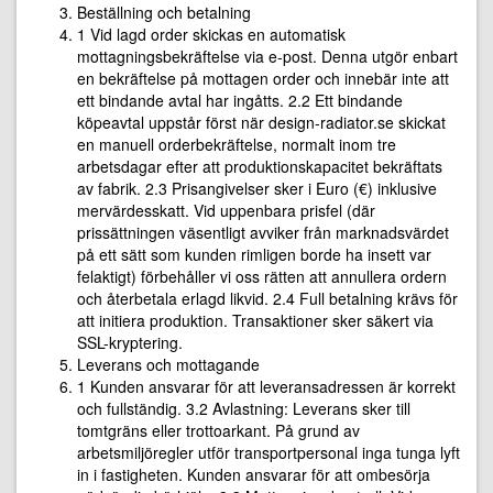
Beställning och betalning
1 Vid lagd order skickas en automatisk
mottagningsbekräftelse via e-post. Denna utgör enbart
en bekräftelse på mottagen order och innebär inte att
ett bindande avtal har ingåtts. 2.2 Ett bindande
köpeavtal uppstår först när design-radiator.se skickat
en manuell orderbekräftelse, normalt inom tre
arbetsdagar efter att produktionskapacitet bekräftats
av fabrik. 2.3 Prisangivelser sker i Euro (€) inklusive
mervärdesskatt. Vid uppenbara prisfel (där
prissättningen väsentligt avviker från marknadsvärdet
på ett sätt som kunden rimligen borde ha insett var
felaktigt) förbehåller vi oss rätten att annullera ordern
och återbetala erlagd likvid. 2.4 Full betalning krävs för
att initiera produktion. Transaktioner sker säkert via
SSL-kryptering.
Leverans och mottagande
1 Kunden ansvarar för att leveransadressen är korrekt
och fullständig. 3.2 Avlastning: Leverans sker till
tomtgräns eller trottoarkant. På grund av
arbetsmiljöregler utför transportpersonal inga tunga lyft
in i fastigheten. Kunden ansvarar för att ombesörja