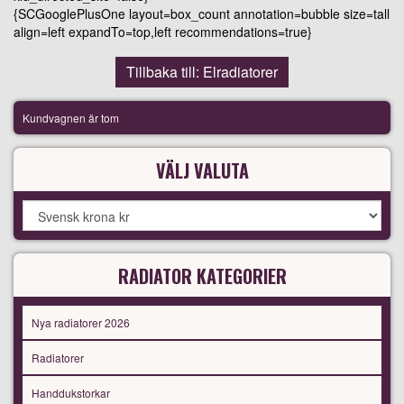
{SCGooglePlusOne layout=box_count annotation=bubble size=tall
align=left expandTo=top,left recommendations=true}
Tillbaka till: Elradiatorer
Kundvagnen är tom
VÄLJ VALUTA
RADIATOR KATEGORIER
Nya radiatorer 2026
Radiatorer
Handdukstorkar