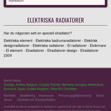
Impressum
ELEKTRISKA RADIATORER
Har du någonsin sett en speciell elradiator?
Elektriska element - Elektriska badrumsradiatorer - Elektrisk
designradiatorer - Elektriska radiatorer - El radiatorer - Elvärmare
- El element - Elradiatorer - Elradiatorer design - Elradiatorer
230V
Senia Group
Sverige
,
Austria
,
Belgium
,
Croatia
,
France
,
Germany
,
Hungary
,
Netherland
,
Romania
,
Spain
,
United Kingdom
,
Other EU Countries
Kontakta
Beställning
Impressum
Personuppgiftshantering
Senia
Group
Kontrakt och Transportvillkor
Innehållet på denna webbplats är skyddad av upphovsrätt och ägs av Senia Group och
dess dotterbolag. Utan föregående skriftligt samtycke från Senia Group får du inte