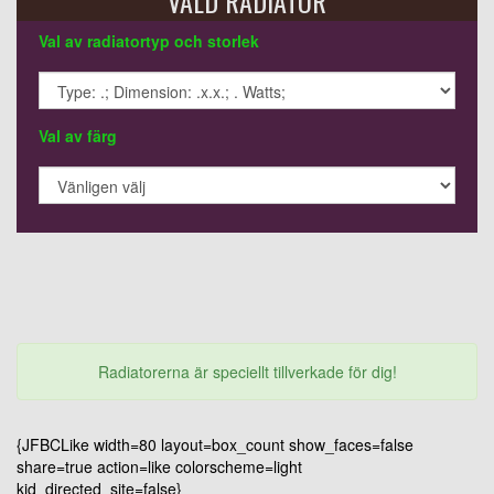
VALD RADIATOR
Val av radiatortyp och storlek
Val av färg
Radiatorerna är speciellt tillverkade för dig!
{JFBCLike width=80 layout=box_count show_faces=false
share=true action=like colorscheme=light
kid_directed_site=false}