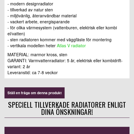
- modern designradiator
- tillverkad av natur sten
- miljövänlig, återanvändbar material
- vackert arbete, energisparande
- för olika värmesystem (vattenburen, elektrisk eller kombi
el/vatten)
- sten radiatoren kommer med väggfäste för montering
- vertikala modellen heter
Atlas V radiator
MATERIAL: marmor kross, sten
GARANTI: Varmvattenradiator: 5 år, elektrisk eller kombidrift-
variant: 2 år
Leveranstid: ca 7-8 veckor
Ställ en fråga om denna produkt
SPECIELL TILLVERKADE RADIATORER ENLIGT
DINA ÖNSKNINGAR!