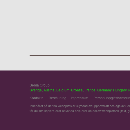
Senia Group
Sverige
,
Austria
,
Belgium
,
Croatia
,
France
,
Germany
,
Hungary
,
Kontakta
Beställning
Impressum
Personuppgiftshanteri
Innehållet på denna webbplats är skyddad av upphovsrätt och ägs av Sen
får du inte kopiera eller använda hela eller en del av webbplatsen (text, gra