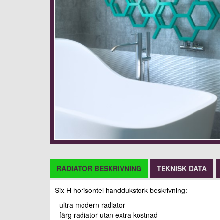
RADIATOR BESKRIVNING
TEKNISK DATA
Six H horisontel handdukstork beskrivning:
- ultra modern radiator
- färg radiator utan extra kostnad