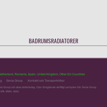
BADRUMSRADIATORER
Netherland
,
Romania
,
Spain
,
United Kingdom
,
Other EU Countries
ng
Senia Group
Kontrakt och Transportvillkor
ia Group och dess dotterbolag. Utan föregående skriftligt samtycke från Senia Group
fik, bilder, data)