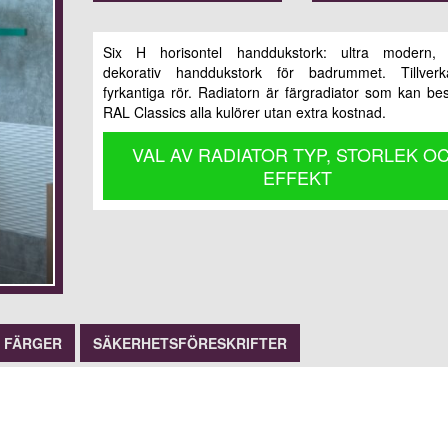
Six H horisontel handdukstork: ultra modern, v
dekorativ handdukstork för badrummet. Tillver
fyrkantiga rör. Radiatorn är färgradiator som kan best
RAL Classics alla kulörer utan extra kostnad.
VAL AV RADIATOR TYP, STORLEK O
EFFEKT
FÄRGER
SÄKERHETSFÖRESKRIFTER