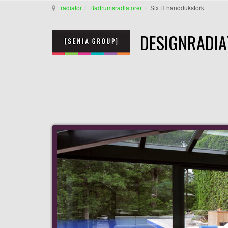
radiator
Badrumsradiatorer
Six H handdukstork
DESIGNRADIA