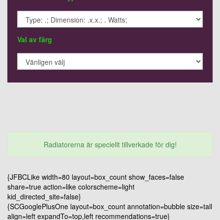
Val av färg
Radiatorerna är speciellt tillverkade för dig!
{JFBCLike width=80 layout=box_count show_faces=false
share=true action=like colorscheme=light
kid_directed_site=false}
{SCGooglePlusOne layout=box_count annotation=bubble size=tall
align=left expandTo=top,left recommendations=true}