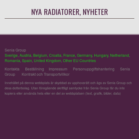
NYA RADIATORER, NYHETER
Senia Group
Sverige
,
Austria
,
Belgium
,
Croatia
,
France
,
Germany
,
Hungary
,
Netherland
,
Romania
,
Spain
,
United Kingdom
,
Other EU Countries
Kontakta
Beställning
Impressum
Personuppgiftshantering
Senia
Group
Kontrakt och Transportvillkor
Innehållet på denna webbplats är skyddad av upphovsrätt och ägs av Senia Group och
dess dotterbolag. Utan föregående skriftligt samtycke från Senia Group får du inte
kopiera eller använda hela eller en del av webbplatsen (text, grafik, bilder, data)