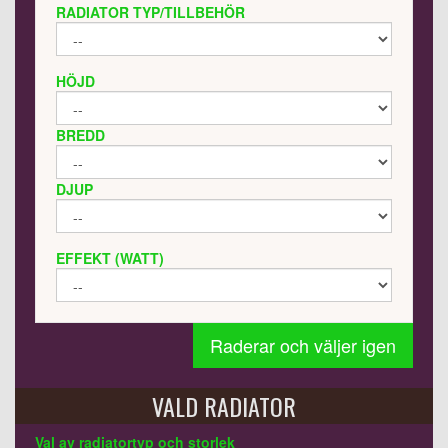
RADIATOR TYP/TILLBEHÖR
HÖJD
BREDD
DJUP
EFFEKT (WATT)
Raderar och väljer igen
VALD RADIATOR
Val av radiatortyp och storlek