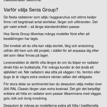
Varför välja Senia Group?
De flesta radiatorer som säljs i byggvaruhus och större kedjor
finns i ett begränsat antal storlekar, färger och utföranden. Det
gör valet enkelt – så länge standardmåtten passar.
Hos Senia Group tillverkas många modeller först efter att
beställningen har lagts.
Det innebär att du ofta kan välja storlek, färg och anslutning
utifrån ditt hem och ditt projekt, i stället för att anpassa dig efter
det som råkar finnas på lager.
Leveranstiden är därför ofta längre än om du köper en radiator
direkt från en butikshylla. För många kunder är det ändå ett
självklart val. När radiatorn ska sitta på väggen i tio, femton eller
tjugo år är några extra veckors väntan sällan det viktigaste.
För stora delar av sortimentet kan du dessutom välja mellan över
200 RAL Classic-färger utan extra kostnad. Det gör det betydligt
enklare att hitta en radiator som passar tillsammans med väggar,
golv, kök och övrig inredning.
Dessutom är många av modellerna svåra att hitta i traditionella