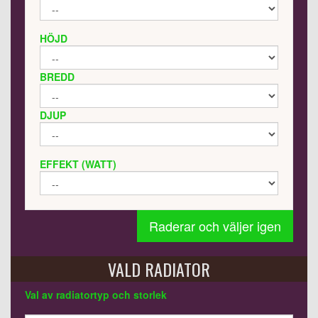
HÖJD
BREDD
DJUP
EFFEKT (WATT)
Raderar och väljer igen
VALD RADIATOR
Val av radiatortyp och storlek