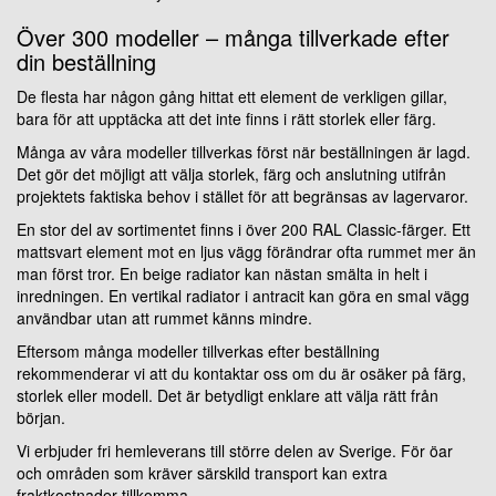
Över 300 modeller – många tillverkade efter
din beställning
De flesta har någon gång hittat ett element de verkligen gillar,
bara för att upptäcka att det inte finns i rätt storlek eller färg.
Många av våra modeller tillverkas först när beställningen är lagd.
Det gör det möjligt att välja storlek, färg och anslutning utifrån
projektets faktiska behov i stället för att begränsas av lagervaror.
En stor del av sortimentet finns i över 200 RAL Classic-färger. Ett
mattsvart element mot en ljus vägg förändrar ofta rummet mer än
man först tror. En beige radiator kan nästan smälta in helt i
inredningen. En vertikal radiator i antracit kan göra en smal vägg
användbar utan att rummet känns mindre.
Eftersom många modeller tillverkas efter beställning
rekommenderar vi att du kontaktar oss om du är osäker på färg,
storlek eller modell. Det är betydligt enklare att välja rätt från
början.
Vi erbjuder fri hemleverans till större delen av Sverige. För öar
och områden som kräver särskild transport kan extra
fraktkostnader tillkomma.