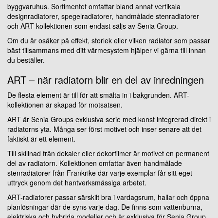
byggvaruhus. Sortimentet omfattar bland annat vertikala
designradiatorer, spegelradiatorer, handmålade stenradiatorer
och ART-kollektionen som endast säljs av Senia Group.
Om du är osäker på effekt, storlek eller vilken radiator som passar
bäst tillsammans med ditt värmesystem hjälper vi gärna till innan
du beställer.
ART – när radiatorn blir en del av inredningen
De flesta element är till för att smälta in i bakgrunden. ART-
kollektionen är skapad för motsatsen.
ART är Senia Groups exklusiva serie med konst integrerad direkt i
radiatorns yta. Många ser först motivet och inser senare att det
faktiskt är ett element.
Till skillnad från dekaler eller dekorfilmer är motivet en permanent
del av radiatorn. Kollektionen omfattar även handmålade
stenradiatorer från Frankrike där varje exemplar får sitt eget
uttryck genom det hantverksmässiga arbetet.
ART-radiatorer passar särskilt bra i vardagsrum, hallar och öppna
planlösningar där de syns varje dag. De finns som vattenburna,
elektriska och hybrida modeller och är exklusiva för Senia Group.