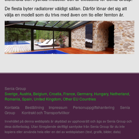
De flesta byter radiatorer väldigt sällan. Därför lönar det sig att
välja en modell som du trivs med även om tio eller femton år.
Senia Group
Sverige
,
Austria
,
Belgium
,
Croatia
,
France
,
Germany
,
Hungary
,
Netherland
,
Romania
,
Spain
,
United Kingdom
,
Other EU Countries
Kontakta
Beställning
Impressum
Personuppgiftshantering
Senia
Group
Kontrakt och Transportvillkor
Innehållet på denna webbplats är skyddad av upphovsrätt och ägs av Senia Group och
dess dotterbolag. Utan föregående skriftligt samtycke från Senia Group får du inte
kopiera eller använda hela eller en del av webbplatsen (text, grafik, bilder, data)