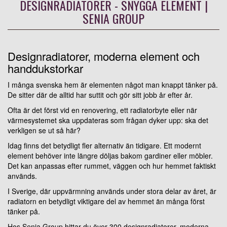
DESIGNRADIATORER - SNYGGA ELEMENT |
SENIA GROUP
Designradiatorer, moderna element och
handdukstorkar
I många svenska hem är elementen något man knappt tänker på.
De sitter där de alltid har suttit och gör sitt jobb år efter år.
Ofta är det först vid en renovering, ett radiatorbyte eller när
värmesystemet ska uppdateras som frågan dyker upp: ska det
verkligen se ut så här?
Idag finns det betydligt fler alternativ än tidigare. Ett modernt
element behöver inte längre döljas bakom gardiner eller möbler.
Det kan anpassas efter rummet, väggen och hur hemmet faktiskt
används.
I Sverige, där uppvärmning används under stora delar av året, är
radiatorn en betydligt viktigare del av hemmet än många först
tänker på.
Hos Senia Group hittar du över 300 designradiatorer, moderna