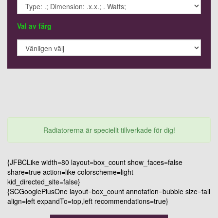
Val av färg
Radiatorerna är speciellt tillverkade för dig!
{JFBCLike width=80 layout=box_count show_faces=false
share=true action=like colorscheme=light
kid_directed_site=false}
{SCGooglePlusOne layout=box_count annotation=bubble size=tall
align=left expandTo=top,left recommendations=true}