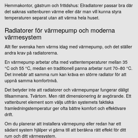
Hemmakontor, gästrum och fritidshus: Elradiatorer passar bra där
det saknas vattenburen värme eller där man vill kunna styra
temperaturen separat utan att värma hela huset.
Radiatorer för värmepump och moderna
värmesystem
Allt fler svenska hem värms idag med värmepump, och det ställer
andra krav på radiatorerna.
En värmepump arbetar ofta med vattentemperaturer mellan 35
°C och 55 °C, medan en traditionell panna arbetar runt 70–80 °C.
Det innebär att samma rum kan kräva en större radiator för att
uppnå samma komfortnivå.
Det betyder inte att radiatorer och värmepumpar fungerar dåligt
tillsammans. Tvärtom. Men rätt dimensionering är avgörande. Ett
vattenburet element som väljs utifrån systemets faktiska
framledningstemperatur ger ofta bättre komfort och effektivare
drift.
Om du planerar att installera värmepump eller redan har ett
sådant system hjälper vi gärna till att beräkna rätt effekt för ditt
rum och ditt värmesystem.