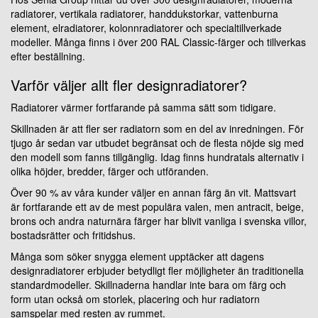
radiatorer, vertikala radiatorer, handdukstorkar, vattenburna
element, elradiatorer, kolonnradiatorer och specialtillverkade
modeller. Många finns i över 200 RAL Classic-färger och tillverkas
efter beställning.
Varför väljer allt fler designradiatorer?
Radiatorer värmer fortfarande på samma sätt som tidigare.
Skillnaden är att fler ser radiatorn som en del av inredningen. För
tjugo år sedan var utbudet begränsat och de flesta nöjde sig med
den modell som fanns tillgänglig. Idag finns hundratals alternativ i
olika höjder, bredder, färger och utföranden.
Över 90 % av våra kunder väljer en annan färg än vit. Mattsvart
är fortfarande ett av de mest populära valen, men antracit, beige,
brons och andra naturnära färger har blivit vanliga i svenska villor,
bostadsrätter och fritidshus.
Många som söker snygga element upptäcker att dagens
designradiatorer erbjuder betydligt fler möjligheter än traditionella
standardmodeller. Skillnaderna handlar inte bara om färg och
form utan också om storlek, placering och hur radiatorn
samspelar med resten av rummet.