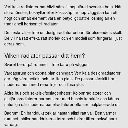
Vertikala radiatorer har blivit särskilt populära i svenska hem. När
stora fönster, bokhyllor eller köksskåp tar upp väggytan kan ett
högt och smalt element vara en betydligt bättre lösning än en
traditionell horisontell radiator.
De flesta väljer inte en designradiator enbart för utseendets skull.
De vill ha rätt effekt, rätt storlek och en modell som fungerar i just
deras hem.
Vilken radiator passar ditt hem?
Svaret beror på rummet – inte bara på väggen.
Vardagsrum och öppna planlösningar: Vertikala designradiatorer
ger hög värmeeffekt och tar liten plats. De passar särskilt bra i
moderna hem med rena linjer och ljusa ytor.
Äldre hus och sekelskifteslägenheter: Kolonnradiatorer och
gjutjärnsradiatorer harmonierar med husets karaktär och känns
naturliga där moderna panelradiatorer ofta ser malplacerade ut.
Badrum: En handdukstork är nästan alltid rätt val. Den värmer
rummet, håller handdukarna torra och bidrar till en bekvämare
vardag.