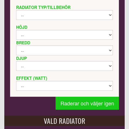
RADIATOR TYP/TILLBEHÖR
HÖJD
BREDD
DJUP
EFFEKT (WATT)
Raderar och väljer igen
VALD RADIATOR