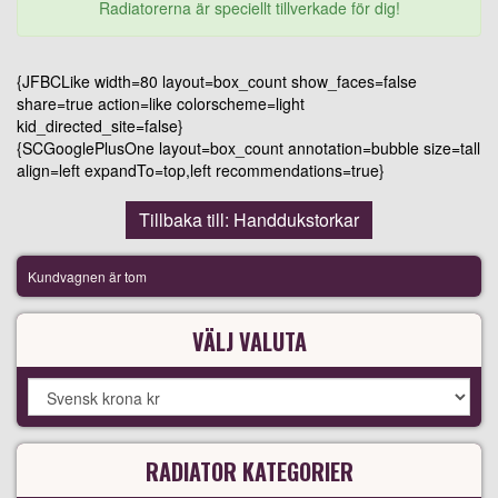
Radiatorerna är speciellt tillverkade för dig!
{JFBCLike width=80 layout=box_count show_faces=false
share=true action=like colorscheme=light
kid_directed_site=false}
{SCGooglePlusOne layout=box_count annotation=bubble size=tall
align=left expandTo=top,left recommendations=true}
Tillbaka till: Handdukstorkar
Kundvagnen är tom
VÄLJ VALUTA
RADIATOR KATEGORIER