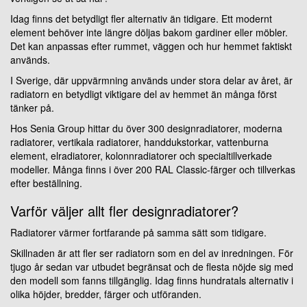
Idag finns det betydligt fler alternativ än tidigare. Ett modernt
element behöver inte längre döljas bakom gardiner eller möbler.
Det kan anpassas efter rummet, väggen och hur hemmet faktiskt
används.
I Sverige, där uppvärmning används under stora delar av året, är
radiatorn en betydligt viktigare del av hemmet än många först
tänker på.
Hos Senia Group hittar du över 300 designradiatorer, moderna
radiatorer, vertikala radiatorer, handdukstorkar, vattenburna
element, elradiatorer, kolonnradiatorer och specialtillverkade
modeller. Många finns i över 200 RAL Classic-färger och tillverkas
efter beställning.
Varför väljer allt fler designradiatorer?
Radiatorer värmer fortfarande på samma sätt som tidigare.
Skillnaden är att fler ser radiatorn som en del av inredningen. För
tjugo år sedan var utbudet begränsat och de flesta nöjde sig med
den modell som fanns tillgänglig. Idag finns hundratals alternativ i
olika höjder, bredder, färger och utföranden.