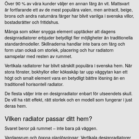
Över 90 % av våra kunder väljer en annan färg än vit. Mattsvart
är fortfarande ett av de mest populära valen, men antracit, beige,
brons och andra naturnära färger har blivit vanliga i svenska villor,
bostadsrätter och fritidshus.
Många som söker snygga element upptäcker att dagens
designradiatorer erbjuder betydligt fler möjligheter än traditionella
standardmodeller. Skillnaderna handlar inte bara om färg och
form utan också om storlek, placering och hur radiatorn
samspelar med resten av rummet.
Vertikala radiatorer har blivit särskilt populära i svenska hem. När
stora fönster, bokhyllor eller köksskåp tar upp väggytan kan ett
högt och smalt element vara en betydligt bättre lösning än en
traditionell horisontell radiator.
De flesta väljer inte en designradiator enbart för utseendets skull.
De vill ha rätt effekt, rätt storlek och en modell som fungerar i just
deras hem.
Vilken radiator passar ditt hem?
Svaret beror på rummet – inte bara på väggen.
Vardagsrum och öppna planlösningar: Vertikala designradiatorer