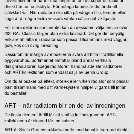
Leveranstiden är därför ofta längre än om du köper en radiator
direkt från en butikshylla. För många kunder är det ändå ett
självklart val. När radiatorn ska sitta på väggen i tio, femton eller
tjugo år är några extra veckors väntan sällan det viktigaste.
För stora delar av sortimentet kan du dessutom välja mellan över
200 RAL Classic-färger utan extra kostnad. Det gör det betydligt
enklare att hitta en radiator som passar tillsammans med väggar,
golv, kök och övrig inredning.
Dessutom är många av modellerna svåra att hitta i traditionella
byggvaruhus. Sortimentet omfattar bland annat vertikala
designradiatorer, spegelradiatorer, handmålade stenradiatorer
och ART-kollektionen som endast säljs av Senia Group.
Om du är osäker på effekt, storlek eller vilken radiator som passar
bäst tillsammans med ditt värmesystem hjälper vi gärna till innan
du beställer.
ART – när radiatorn blir en del av inredningen
De flesta element är till för att smälta in i bakgrunden. ART-
kollektionen är skapad för motsatsen.
ART är Senia Groups exklusiva serie med konst integrerad direkt i