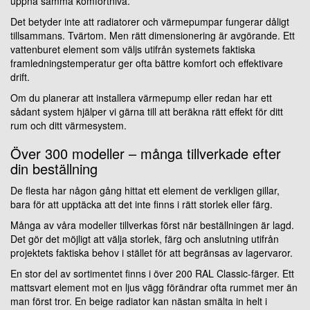
uppnå samma komfortnivå.
Det betyder inte att radiatorer och värmepumpar fungerar dåligt
tillsammans. Tvärtom. Men rätt dimensionering är avgörande. Ett
vattenburet element som väljs utifrån systemets faktiska
framledningstemperatur ger ofta bättre komfort och effektivare
drift.
Om du planerar att installera värmepump eller redan har ett
sådant system hjälper vi gärna till att beräkna rätt effekt för ditt
rum och ditt värmesystem.
Över 300 modeller – många tillverkade efter
din beställning
De flesta har någon gång hittat ett element de verkligen gillar,
bara för att upptäcka att det inte finns i rätt storlek eller färg.
Många av våra modeller tillverkas först när beställningen är lagd.
Det gör det möjligt att välja storlek, färg och anslutning utifrån
projektets faktiska behov i stället för att begränsas av lagervaror.
En stor del av sortimentet finns i över 200 RAL Classic-färger. Ett
mattsvart element mot en ljus vägg förändrar ofta rummet mer än
man först tror. En beige radiator kan nästan smälta in helt i