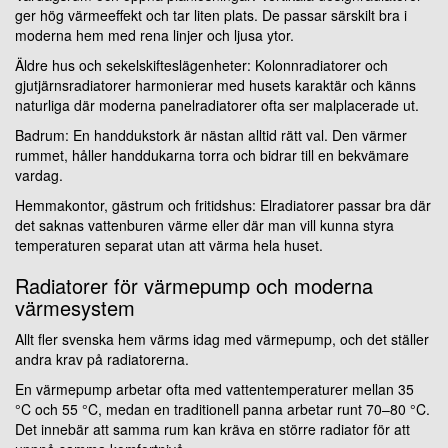
ger hög värmeeffekt och tar liten plats. De passar särskilt bra i
moderna hem med rena linjer och ljusa ytor.
Äldre hus och sekelskifteslägenheter: Kolonnradiatorer och
gjutjärnsradiatorer harmonierar med husets karaktär och känns
naturliga där moderna panelradiatorer ofta ser malplacerade ut.
Badrum: En handdukstork är nästan alltid rätt val. Den värmer
rummet, håller handdukarna torra och bidrar till en bekvämare
vardag.
Hemmakontor, gästrum och fritidshus: Elradiatorer passar bra där
det saknas vattenburen värme eller där man vill kunna styra
temperaturen separat utan att värma hela huset.
Radiatorer för värmepump och moderna
värmesystem
Allt fler svenska hem värms idag med värmepump, och det ställer
andra krav på radiatorerna.
En värmepump arbetar ofta med vattentemperaturer mellan 35
°C och 55 °C, medan en traditionell panna arbetar runt 70–80 °C.
Det innebär att samma rum kan kräva en större radiator för att