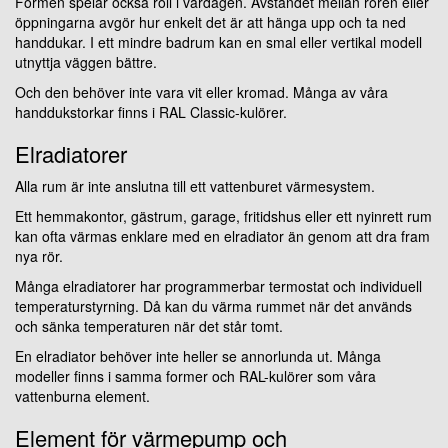
Formen spelar också roll i vardagen. Avståndet mellan rören eller
öppningarna avgör hur enkelt det är att hänga upp och ta ned
handdukar. I ett mindre badrum kan en smal eller vertikal modell
utnyttja väggen bättre.
Och den behöver inte vara vit eller kromad. Många av våra
handdukstorkar finns i RAL Classic-kulörer.
Elradiatorer
Alla rum är inte anslutna till ett vattenburet värmesystem.
Ett hemmakontor, gästrum, garage, fritidshus eller ett nyinrett rum
kan ofta värmas enklare med en elradiator än genom att dra fram
nya rör.
Många elradiatorer har programmerbar termostat och individuell
temperaturstyrning. Då kan du värma rummet när det används
och sänka temperaturen när det står tomt.
En elradiator behöver inte heller se annorlunda ut. Många
modeller finns i samma former och RAL-kulörer som våra
vattenburna element.
Element för värmepump och