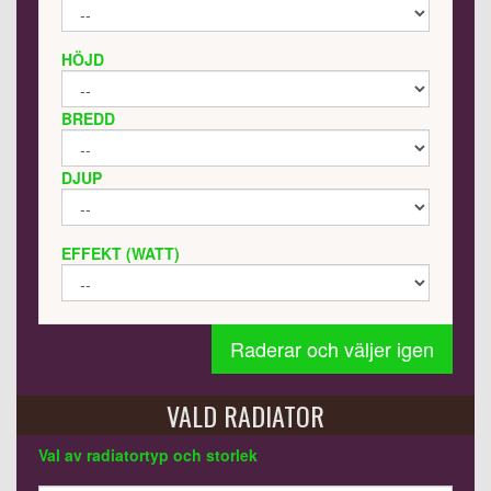
HÖJD
BREDD
DJUP
EFFEKT (WATT)
Raderar och väljer igen
VALD RADIATOR
Val av radiatortyp och storlek