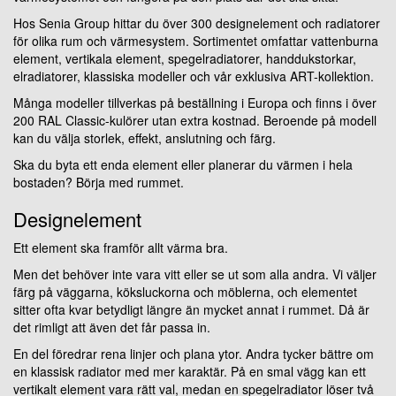
Hos Senia Group hittar du över 300 designelement och radiatorer
för olika rum och värmesystem. Sortimentet omfattar vattenburna
element, vertikala element, spegelradiatorer, handdukstorkar,
elradiatorer, klassiska modeller och vår exklusiva ART-kollektion.
Många modeller tillverkas på beställning i Europa och finns i över
200 RAL Classic-kulörer utan extra kostnad. Beroende på modell
kan du välja storlek, effekt, anslutning och färg.
Ska du byta ett enda element eller planerar du värmen i hela
bostaden? Börja med rummet.
Designelement
Ett element ska framför allt värma bra.
Men det behöver inte vara vitt eller se ut som alla andra. Vi väljer
färg på väggarna, köksluckorna och möblerna, och elementet
sitter ofta kvar betydligt längre än mycket annat i rummet. Då är
det rimligt att även det får passa in.
En del föredrar rena linjer och plana ytor. Andra tycker bättre om
en klassisk radiator med mer karaktär. På en smal vägg kan ett
vertikalt element vara rätt val, medan en spegelradiator löser två