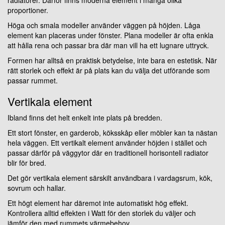
radiatorer. Därför finns moderna element i många olika
proportioner.
Höga och smala modeller använder väggen på höjden. Låga
element kan placeras under fönster. Plana modeller är ofta enkla
att hålla rena och passar bra där man vill ha ett lugnare uttryck.
Formen har alltså en praktisk betydelse, inte bara en estetisk. När
rätt storlek och effekt är på plats kan du välja det utförande som
passar rummet.
Vertikala element
Ibland finns det helt enkelt inte plats på bredden.
Ett stort fönster, en garderob, köksskåp eller möbler kan ta nästan
hela väggen. Ett vertikalt element använder höjden i stället och
passar därför på väggytor där en traditionell horisontell radiator
blir för bred.
Det gör vertikala element särskilt användbara i vardagsrum, kök,
sovrum och hallar.
Ett högt element har däremot inte automatiskt hög effekt.
Kontrollera alltid effekten i Watt för den storlek du väljer och
jämför den med rummets värmebehov.