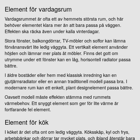
Element för vardagsrum
Vardagsrummet är ofta ett av hemmets största rum, och här
behöver elementet klara mer än att bara passa på väggen.
Effekten ska räcka även under kalla vinterdagar.
Stora fönster, balkongdörrar, TV-möbler och soffor kan lämna
förvånansvärt lite ledig väggyta. Ett vertikalt element använder
höjden och lämnar mer plats åt möbler. Finns det gott om
utrymme under ett fönster kan en låg, horisontell radiator passa
bättre.
I äldre bostäder eller hem med klassisk inredning kan en
gjutjärnsradiator eller en annan traditionell modell passa bra. I
modernare rum kan ett enkelt, plant designelement passa bättre.
Oavsett modell måste effekten stämma med rummets
värmebehov. Ett snyggt element som ger för lite värme är
fortfarande fel element.
Element för kök
I köket är det ofta ont om ledig väggyta. Köksskåp, kyl och frys,
arbetsbänkar och dörrar tar mycket plats, och ibland återstår bara