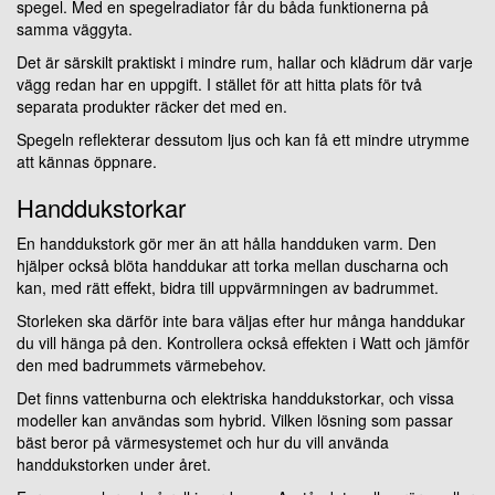
spegel. Med en spegelradiator får du båda funktionerna på
samma väggyta.
Det är särskilt praktiskt i mindre rum, hallar och klädrum där varje
vägg redan har en uppgift. I stället för att hitta plats för två
separata produkter räcker det med en.
Spegeln reflekterar dessutom ljus och kan få ett mindre utrymme
att kännas öppnare.
Handdukstorkar
En handdukstork gör mer än att hålla handduken varm. Den
hjälper också blöta handdukar att torka mellan duscharna och
kan, med rätt effekt, bidra till uppvärmningen av badrummet.
Storleken ska därför inte bara väljas efter hur många handdukar
du vill hänga på den. Kontrollera också effekten i Watt och jämför
den med badrummets värmebehov.
Det finns vattenburna och elektriska handdukstorkar, och vissa
modeller kan användas som hybrid. Vilken lösning som passar
bäst beror på värmesystemet och hur du vill använda
handdukstorken under året.