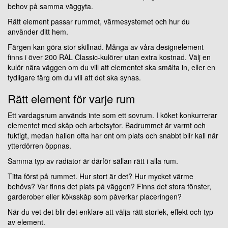
behov på samma väggyta.
Rätt element passar rummet, värmesystemet och hur du
använder ditt hem.
Färgen kan göra stor skillnad. Många av våra designelement
finns i över 200 RAL Classic-kulörer utan extra kostnad. Välj en
kulör nära väggen om du vill att elementet ska smälta in, eller en
tydligare färg om du vill att det ska synas.
Rätt element för varje rum
Ett vardagsrum används inte som ett sovrum. I köket konkurrerar
elementet med skåp och arbetsytor. Badrummet är varmt och
fuktigt, medan hallen ofta har ont om plats och snabbt blir kall när
ytterdörren öppnas.
Samma typ av radiator är därför sällan rätt i alla rum.
Titta först på rummet. Hur stort är det? Hur mycket värme
behövs? Var finns det plats på väggen? Finns det stora fönster,
garderober eller köksskåp som påverkar placeringen?
När du vet det blir det enklare att välja rätt storlek, effekt och typ
av element.