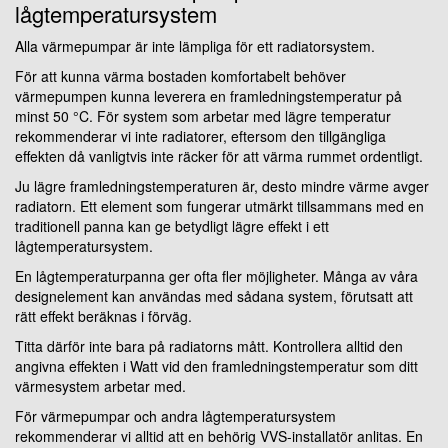
lågtemperatursystem
Alla värmepumpar är inte lämpliga för ett radiatorsystem.
För att kunna värma bostaden komfortabelt behöver
värmepumpen kunna leverera en framledningstemperatur på
minst 50 °C. För system som arbetar med lägre temperatur
rekommenderar vi inte radiatorer, eftersom den tillgängliga
effekten då vanligtvis inte räcker för att värma rummet ordentligt.
Ju lägre framledningstemperaturen är, desto mindre värme avger
radiatorn. Ett element som fungerar utmärkt tillsammans med en
traditionell panna kan ge betydligt lägre effekt i ett
lågtemperatursystem.
En lågtemperaturpanna ger ofta fler möjligheter. Många av våra
designelement kan användas med sådana system, förutsatt att
rätt effekt beräknas i förväg.
Titta därför inte bara på radiatorns mått. Kontrollera alltid den
angivna effekten i Watt vid den framledningstemperatur som ditt
värmesystem arbetar med.
För värmepumpar och andra lågtemperatursystem
rekommenderar vi alltid att en behörig VVS-installatör anlitas. En