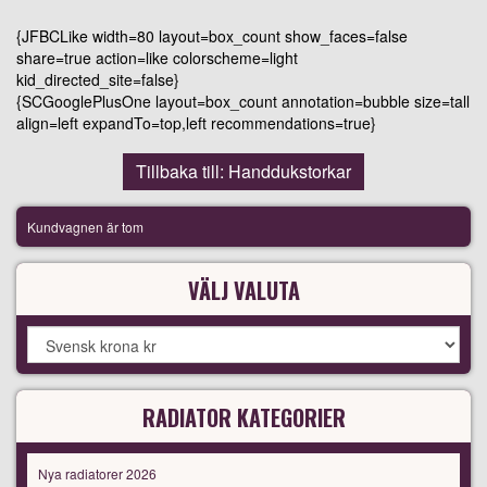
{JFBCLike width=80 layout=box_count show_faces=false
share=true action=like colorscheme=light
kid_directed_site=false}
{SCGooglePlusOne layout=box_count annotation=bubble size=tall
align=left expandTo=top,left recommendations=true}
Tillbaka till: Handdukstorkar
Kundvagnen är tom
VÄLJ VALUTA
RADIATOR KATEGORIER
Nya radiatorer 2026