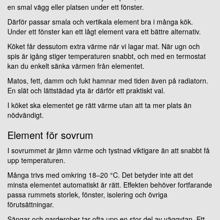
en smal vägg eller platsen under ett fönster.
Därför passar smala och vertikala element bra i många kök.
Under ett fönster kan ett lågt element vara ett bättre alternativ.
Köket får dessutom extra värme när vi lagar mat. När ugn och
spis är igång stiger temperaturen snabbt, och med en termostat
kan du enkelt sänka värmen från elementet.
Matos, fett, damm och fukt hamnar med tiden även på radiatorn.
En slät och lättstädad yta är därför ett praktiskt val.
I köket ska elementet ge rätt värme utan att ta mer plats än
nödvändigt.
Element för sovrum
I sovrummet är jämn värme och tystnad viktigare än att snabbt få
upp temperaturen.
Många trivs med omkring 18–20 °C. Det betyder inte att det
minsta elementet automatiskt är rätt. Effekten behöver fortfarande
passa rummets storlek, fönster, isolering och övriga
förutsättningar.
Sängar och garderober tar ofta upp en stor del av väggytan. Ett