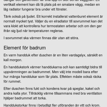
vertikalt element kan då få plats på en smalare vägg, medan en
låg radiator fungerar bra under ett fönster.
Tänk också på ljudet. Ett korrekt installerat vattenburet element är
normalt mycket tyst. Väljer du en elradiator till sovrummet kan det
vara klokt att kontrollera hur termostaten arbetar och om den ger
ifrån sig ljud när temperaturen regleras.
I sovrummet ska värmen finnas där utan att störa.
Element för badrum
En varm handduk efter duschen är en liten vardagslyx, särskilt en
kall morgon.
En handdukstork värmer handdukarna och kan samtidigt bidra till
uppvärmningen av badrummet. Men välj inte modell bara efter
hur många handdukar som får plats. Effekten måste också räcka
för rummet.
Efter duschen finns fukt och kondens kvar på speglar, kakel och
andra kalla ytor. Tillräcklig värme tillsammans med bra ventilation
hjälper badrummet att torka.
Handdukstorkar finns i betydligt fler utföranden än vitt och krom.