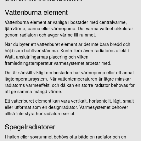
Vattenburna element
Vattenburna element är vanliga i bostäder med centralvärme,
fjärrvärme, panna eller värmepump. Det varma vattnet cirkulerar
genom radiatorn och avger värme till rummet.
När du byter ett vattenburet element är det inte bara bredd och
höjd som behöver stämma. Kontrollera även radiatorns effekt i
Watt, anslutningarnas placering och vilken
framledningstemperatur värmesystemet arbetar med.
Det är särskilt viktigt om bostaden har värmepump eller ett annat
lågtemperatursystem. När vattentemperaturen är lägre minskar
radiatorns värmeeffekt, och då kan en större radiator behövas för
att ge samma mängd värme.
Ett vattenburet element kan vara vertikalt, horisontellt, lågt, smalt
eller utformat som en designradiator. Värmesystemet behöver
alltså inte styra hur radiatorn ser ut.
Spegelradiatorer
I hallen eller sovrummet behövs ofta både en radiator och en