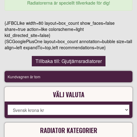
Radiatorerna är speciellt tillverkade för dig!
{JFBCLike width=80 layout=box_count show_faces=false
share=true action=like colorscheme=light
kid_directed_site=false}
{SCGooglePlusOne layout=box_count annotation=bubble size=tall
align=left expandTo=top,left recommendations=true}
Tillbaka till: Gjutjärnsradiatorer
Kundvagnen är tom
VÄLJ VALUTA
RADIATOR KATEGORIER