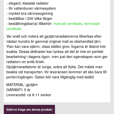
- elegant, klassisk radiator
- för vattenburen värmesystem
- mycket bra värmeavgivning
- beställbar i 200 olika färger
- beställningsbar(a) tillbehör:
manuell ventilsats
,
termostat
ventilsats
Var snäll och notera att gjutjärnsradiatorerna tillverkas efter
nästan hundra år gammal original mall av obehandlad järn.
Ytan kan vara ojämn, vissa ställen grov, fogarna är ibland inte
exakta. Dessa skillnader kan tyckas att det är inte en perfekt
bearbetning i dagens ögon, men just den egenskapen som ger
radiatorn en antik finish.
Gjutjärnsradiatorer är tunga, svåra att flytta. Det måste man
beakta vid transporten, för leveransen kommer att ske bara till
porten/ingången. Gatan bör vara tillgänglig med lastbil.
MATERIAL: gjutjärn
GARANTI: 5 år
Leveranstid: ca 9-11 veckor
Ställ en fråga om denna produkt