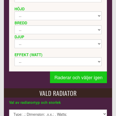
HÖJD
BREDD
DJUP
EFFEKT (WATT)
Raderar och väljer igen
VALD RADIATOR
Val av radiatortyp och storlek