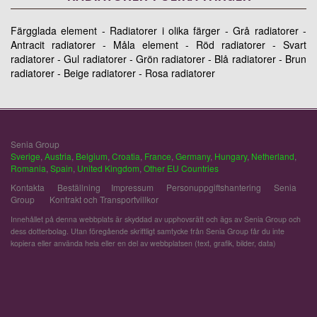
Färgglada element - Radiatorer i olika färger - Grå radiatorer -
Antracit radiatorer - Måla element - Röd radiatorer - Svart
radiatorer - Gul radiatorer - Grön radiatorer - Blå radiatorer - Brun
radiatorer - Beige radiatorer - Rosa radiatorer
Senia Group
Sverige
,
Austria
,
Belgium
,
Croatia
,
France
,
Germany
,
Hungary
,
Netherland
,
Romania
,
Spain
,
United Kingdom
,
Other EU Countries
Kontakta
Beställning
Impressum
Personuppgiftshantering
Senia
Group
Kontrakt och Transportvillkor
Innehållet på denna webbplats är skyddad av upphovsrätt och ägs av Senia Group och
dess dotterbolag. Utan föregående skriftligt samtycke från Senia Group får du inte
kopiera eller använda hela eller en del av webbplatsen (text, grafik, bilder, data)