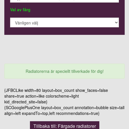
Val av färg
Radiatorerna är speciellt tillverkade för dig!
{JFBCLike width=80 layout=box_count show_faces=false
share=true action=like colorscheme=light
kid_directed_site=false}
{SCGooglePlusOne layout=box_count annotation=bubble size=tall
align=left expandTo=top,left recommendations=true}
Tillbaka till: Färgade radiatorer