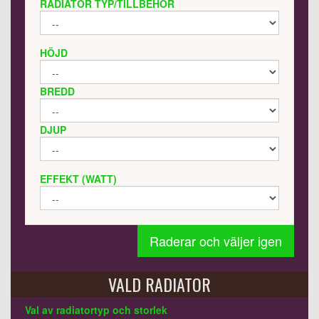
RADIATOR TYP/TILLBEHÖR
HÖJD
BREDD
DJUP
EFFEKT (WATT)
Raderar och väljer igen
VALD RADIATOR
Val av radiatortyp och storlek