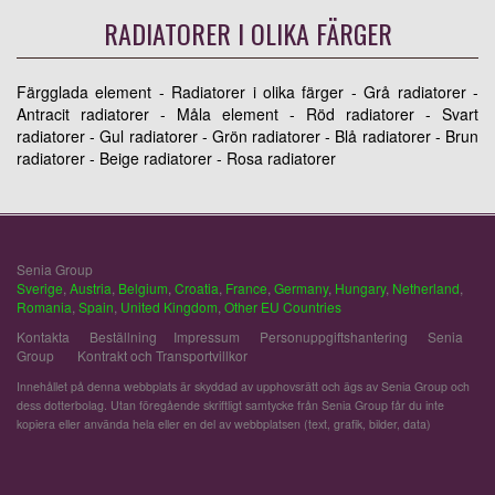
RADIATORER I OLIKA FÄRGER
Färgglada element - Radiatorer i olika färger - Grå radiatorer -
Antracit radiatorer - Måla element - Röd radiatorer - Svart
radiatorer - Gul radiatorer - Grön radiatorer - Blå radiatorer - Brun
radiatorer - Beige radiatorer - Rosa radiatorer
Senia Group
Sverige
,
Austria
,
Belgium
,
Croatia
,
France
,
Germany
,
Hungary
,
Netherland
,
Romania
,
Spain
,
United Kingdom
,
Other EU Countries
Kontakta
Beställning
Impressum
Personuppgiftshantering
Senia
Group
Kontrakt och Transportvillkor
Innehållet på denna webbplats är skyddad av upphovsrätt och ägs av Senia Group och
dess dotterbolag. Utan föregående skriftligt samtycke från Senia Group får du inte
kopiera eller använda hela eller en del av webbplatsen (text, grafik, bilder, data)