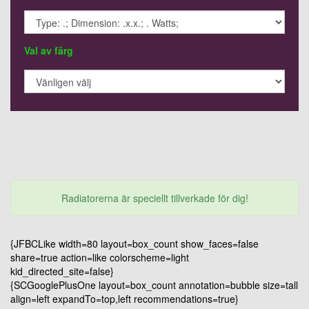
Val av färg
Radiatorerna är speciellt tillverkade för dig!
{JFBCLike width=80 layout=box_count show_faces=false
share=true action=like colorscheme=light
kid_directed_site=false}
{SCGooglePlusOne layout=box_count annotation=bubble size=tall
align=left expandTo=top,left recommendations=true}