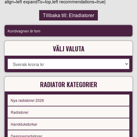
align=left expandTo=top,left recommendations=true}
Tillbaka till: Elradiatorer
Kundvagnen är tom
VÄLJ VALUTA
RADIATOR KATEGORIER
Nya radiatorer 2026
Radiatorer
Handdukstorkar
Designerradiatorer