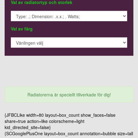
Val av radiatortyp och storlek
Val av färg
Radiatorerna är speciellt tillverkade för dig!
{JFBCLike width=80 layout=box_count show_faces=false
share=true action=like colorscheme=light
kid_directed_site=false}
{SCGooglePlusOne layout=box_count annotation=bubble size=tall