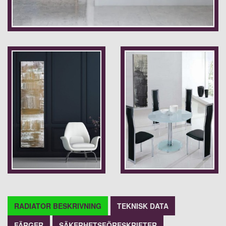
RADIATOR BESKRIVNING
TEKNISK DATA
FÄRGER
SÄKERHETSFÖRESKRIFTER