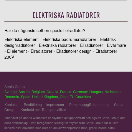
ELEKTRISKA RADIATORER
Har du någonsin sett en speciell elradiator?
Elektriska element - Elektriska badrumsradiatorer - Elektrisk
designradiatorer - Elektriska radiatorer - El radiatorer - Elvärmare
- El element - Elradiatorer - Elradiatorer design - Elradiatorer
230V
Senia Group
Sverige
,
Austria
,
Belgium
,
Croatia
,
France
,
Germany
,
Hungary
,
Netherland
,
Romania
,
Spain
,
United Kingdom
,
Other EU Countries
Kontakta
Beställning
Impressum
Personuppgiftshantering
Senia
Group
Kontrakt och Transportvillkor
Innehållet på denna webbplats är skyddad av upphovsrätt och ägs av Senia Group och
dess dotterbolag. Utan föregående skriftligt samtycke från Senia Group får du inte
kopiera eller använda hela eller en del av webbplatsen (text, grafik, bilder, data)