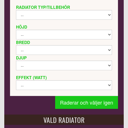
RADIATOR TYP/TILLBEHÖR
HÖJD
BREDD
DJUP
EFFEKT (WATT)
Raderar och väljer igen
VALD RADIATOR