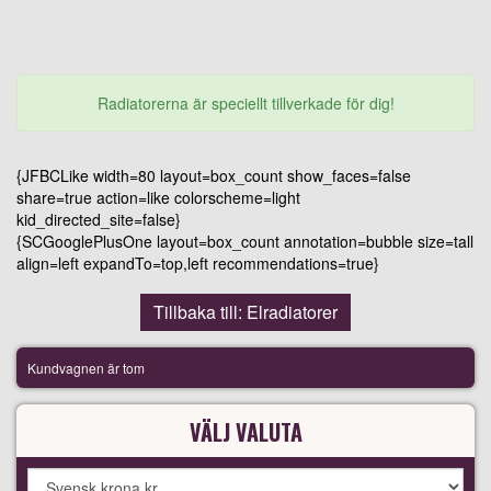
Radiatorerna är speciellt tillverkade för dig!
{JFBCLike width=80 layout=box_count show_faces=false
share=true action=like colorscheme=light
kid_directed_site=false}
{SCGooglePlusOne layout=box_count annotation=bubble size=tall
align=left expandTo=top,left recommendations=true}
Tillbaka till: Elradiatorer
Kundvagnen är tom
VÄLJ VALUTA