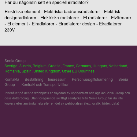
Har du någonsin sett en speciell elradiator?
Elektriska element - Elektriska badrumsradiatorer - Elektrisk
designradiatorer - Elektriska radiatorer - El radiatorer - Elvärmare
- El element - Elradiatorer - Elradiatorer design - Elradiatorer
230V
Senia Group
Sverige
,
Austria
,
Belgium
,
Croatia
,
France
,
Germany
,
Hungary
,
Netherland
,
Romania
,
Spain
,
United Kingdom
,
Other EU Countries
Kontakta
Beställning
Impressum
Personuppgiftshantering
Senia
Group
Kontrakt och Transportvillkor
Innehållet på denna webbplats är skyddad av upphovsrätt och ägs av Senia Group och
dess dotterbolag. Utan föregående skriftligt samtycke från Senia Group får du inte
kopiera eller använda hela eller en del av webbplatsen (text, grafik, bilder, data)