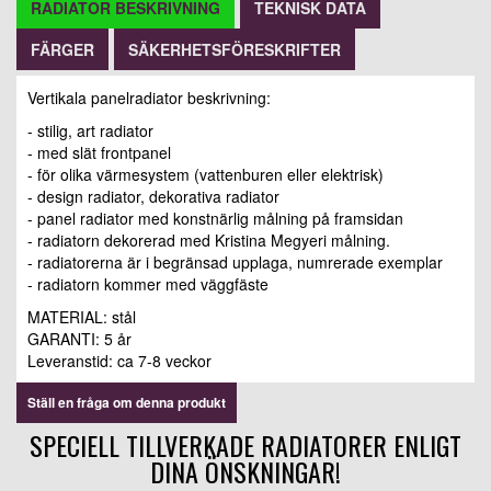
RADIATOR BESKRIVNING
TEKNISK DATA
FÄRGER
SÄKERHETSFÖRESKRIFTER
Vertikala panelradiator beskrivning:
- stilig, art radiator
- med slät frontpanel
- för olika värmesystem (vattenburen eller elektrisk)
- design radiator, dekorativa radiator
- panel radiator med konstnärlig målning på framsidan
- radiatorn dekorerad med Kristina Megyeri målning.
- radiatorerna är i begränsad upplaga, numrerade exemplar
- radiatorn kommer med väggfäste
MATERIAL: stål
GARANTI: 5 år
Leveranstid: ca 7-8 veckor
Ställ en fråga om denna produkt
SPECIELL TILLVERKADE RADIATORER ENLIGT
DINA ÖNSKNINGAR!