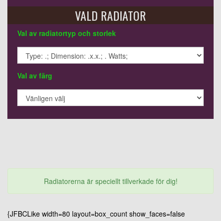
VALD RADIATOR
Val av radiatortyp och storlek
Val av färg
Radiatorerna är speciellt tillverkade för dig!
{JFBCLike width=80 layout=box_count show_faces=false