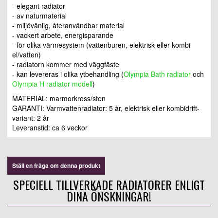
- elegant radiator
- av naturmaterial
- miljövänlig, återanvändbar material
- vackert arbete, energisparande
- för olika värmesystem (vattenburen, elektrisk eller kombi
el/vatten)
- radiatorn kommer med väggfäste
- kan levereras i olika ytbehandling (
Olympia Bath radiator
och
Olympia H radiator modell
)
MATERIAL: marmorkross/sten
GARANTI: Varmvattenradiator: 5 år, elektrisk eller kombidrift-
variant: 2 år
Leveranstid: ca 6 veckor
Ställ en fråga om denna produkt
SPECIELL TILLVERKADE RADIATORER ENLIGT
DINA ÖNSKNINGAR!