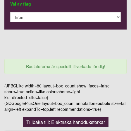
Val av färg
Radiatorerna är speciellt tillverkade för dig!
{JFBCLike width=80 layout=box_count show_faces=false
share=true action=like colorscheme=light
kid_directed_site=false}
{SCGooglePlusOne layout=box_count annotation=bubble size=tall
align=left expandTo=top,left recommendations=true}
Tillbaka till: Elektriska handdukstorkar