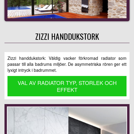
ZIZZI HANDDUKSTORK
Zizzi handdukstork: Väldig vacker förkromad radiator som
passar till alla badrums miljöer. De asymmetriska rören ger ett
lyxigt intryck i badrummet.
VAL AV RADIATOR TYP, STORLEK OCH
EFFEKT