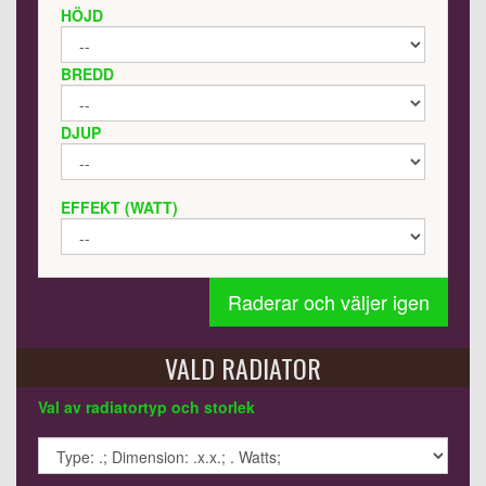
HÖJD
BREDD
DJUP
EFFEKT (WATT)
Raderar och väljer igen
VALD RADIATOR
Val av radiatortyp och storlek