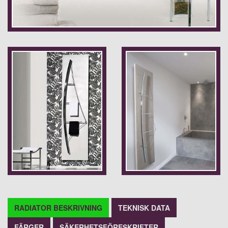
RADIATOR BESKRIVNING
TEKNISK DATA
FÄRGER
SÄKERHETSFÖRESKRIFTER