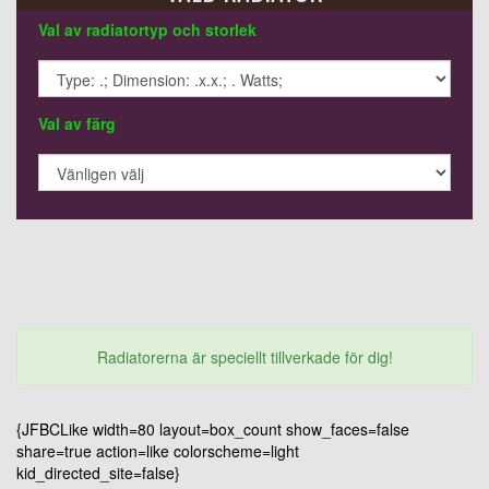
Val av radiatortyp och storlek
Val av färg
Radiatorerna är speciellt tillverkade för dig!
{JFBCLike width=80 layout=box_count show_faces=false
share=true action=like colorscheme=light
kid_directed_site=false}