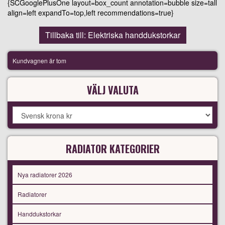
{SCGooglePlusOne layout=box_count annotation=bubble size=tall
align=left expandTo=top,left recommendations=true}
Tillbaka till: Elektriska handdukstorkar
Kundvagnen är tom
VÄLJ VALUTA
RADIATOR KATEGORIER
Nya radiatorer 2026
Radiatorer
Handdukstorkar