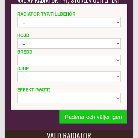
VAL AV RADIATOR TYP, STORLEK OCH EFFEKT
RADIATOR TYP/TILLBEHÖR
HÖJD
BREDD
DJUP
EFFEKT (WATT)
Raderar och väljer igen
VALD RADIATOR