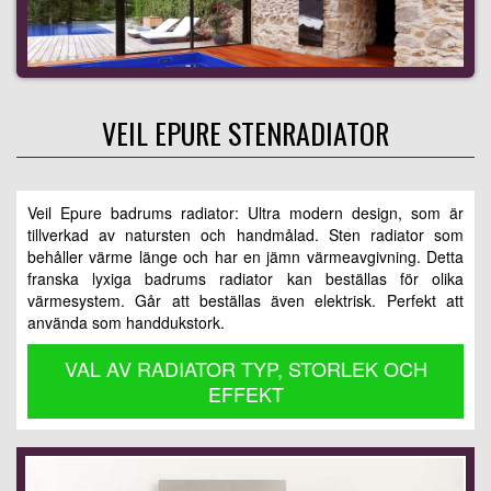
VEIL EPURE STENRADIATOR
Veil Epure badrums radiator: Ultra modern design, som är
tillverkad av natursten och handmålad. Sten radiator som
behåller värme länge och har en jämn värmeavgivning. Detta
franska lyxiga badrums radiator kan beställas för olika
värmesystem. Går att beställas även elektrisk. Perfekt att
använda som handdukstork.
VAL AV RADIATOR TYP, STORLEK OCH
EFFEKT