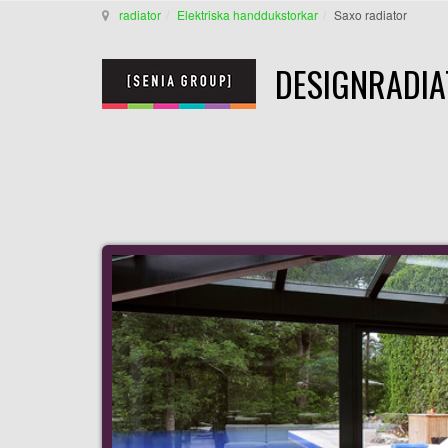
radiator
Elektriska handdukstorkar
Saxo radiator
DESIGNRADIA