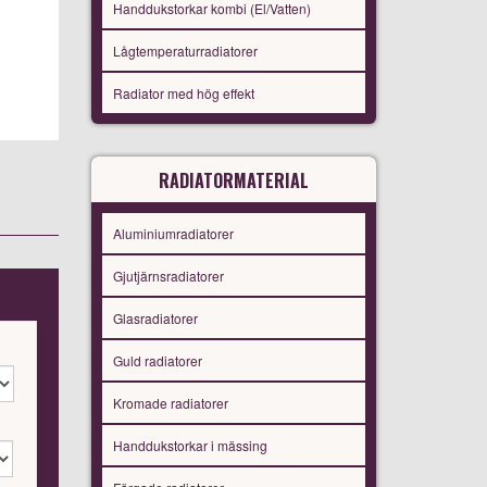
Handdukstorkar kombi (El/Vatten)
Lågtemperaturradiatorer
Radiator med hög effekt
RADIATORMATERIAL
Aluminiumradiatorer
Gjutjärnsradiatorer
Glasradiatorer
Guld radiatorer
Kromade radiatorer
Handdukstorkar i mässing