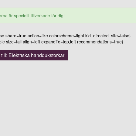
rna är speciellt tillverkade för dig!
 share=true action=like colorscheme=light kid_directed_site=false}
 size=tall align=left expandTo=top,left recommendations=true}
 till: Elektriska handdukstorkar