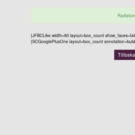
Radiatore
{JFBCLike width=80 layout=box_count show_faces=false
{SCGooglePlusOne layout=box_count annotation=bubble
Tillbaka