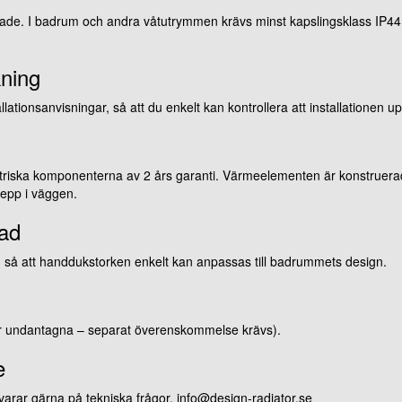
rade. I badrum och andra våtutrymmen krävs minst kapslingsklass IP44. 
kning
ationsanvisningar, så att du enkelt kan kontrollera att installationen up
triska komponenterna av 2 års garanti. Värmeelementen är konstruerade 
repp i väggen.
nad
er, så att handdukstorken enkelt kan anpassas till badrummets design.
öar undantagna – separat överenskommelse krävs).
e
 svarar gärna på tekniska frågor. info@design-radiator.se