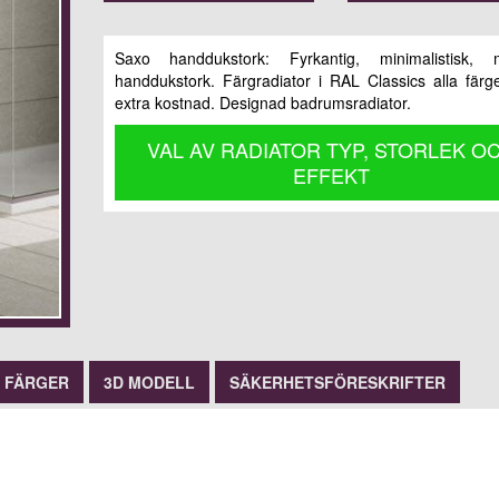
Saxo handdukstork: Fyrkantig, minimalistisk, 
handdukstork. Färgradiator i RAL Classics alla färg
extra kostnad. Designad badrumsradiator.
VAL AV RADIATOR TYP, STORLEK O
EFFEKT
FÄRGER
3D MODELL
SÄKERHETSFÖRESKRIFTER