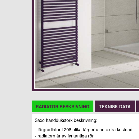
RADIATOR BESKRIVNING
TEKNISK DATA
Saxo handdukstork beskrivning:
- färgradiator i 208 olika färger utan extra kostnad
- radiatorn är av fyrkantiga rör