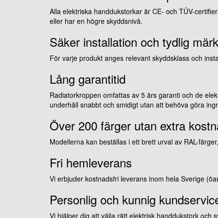
Alla elektriska handdukstorkar är CE- och TÜV-certifie
eller har en högre skyddsnivå.
Säker installation och tydlig mär
För varje produkt anges relevant skyddsklass och install
Lång garantitid
Radiatorkroppen omfattas av 5 års garanti och de elek
underhåll snabbt och smidigt utan att behöva göra ing
Över 200 färger utan extra kost
Modellerna kan beställas i ett brett urval av RAL-färg
Fri hemleverans
Vi erbjuder kostnadsfri leverans inom hela Sverige (
Personlig och kunnig kundservic
Vi hjälper dig att välja rätt elektrisk handdukstork och