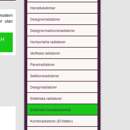
Handdukstorkar
modern
Designerradiatorer
er utan
Designer-badrumsradiatorer
CH
Horisontella radiatorer
Vertikala radiatorer
Panelradiatorer
Sektionsradiatorer
Designradiatorer
Elektriska radiatorer
Elektriska handdukstorkar
Kombiradiatorer (El/Vatten)