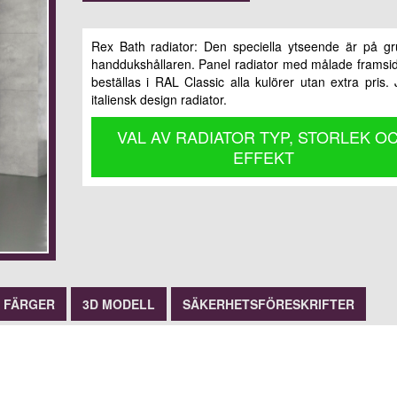
Rex Bath radiator: Den speciella ytseende är på g
handdukshållaren. Panel radiator med målade framsi
beställas i RAL Classic alla kulörer utan extra pris. J
italiensk design radiator.
VAL AV RADIATOR TYP, STORLEK O
EFFEKT
FÄRGER
3D MODELL
SÄKERHETSFÖRESKRIFTER