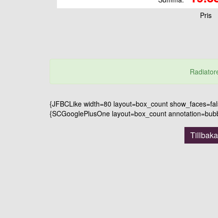
Pris
Radiatore
{JFBCLike width=80 layout=box_count show_faces=false
{SCGooglePlusOne layout=box_count annotation=bubble
Tillbaka