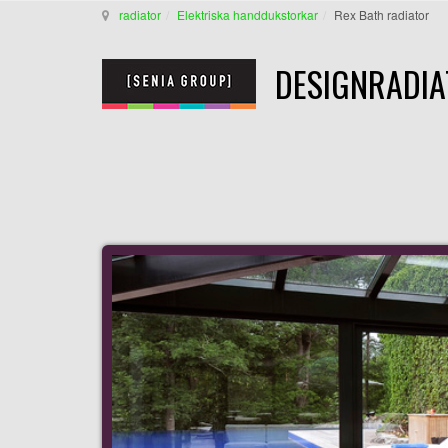
radiator
Elektriska handdukstorkar
Rex Bath radiator
DESIGNRADIA