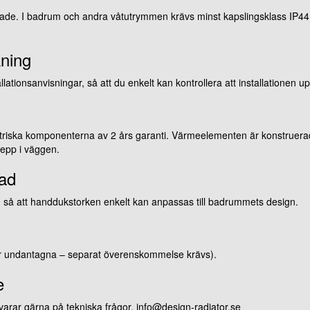
rade. I badrum och andra våtutrymmen krävs minst kapslingsklass IP44. 
kning
ationsanvisningar, så att du enkelt kan kontrollera att installationen up
triska komponenterna av 2 års garanti. Värmeelementen är konstruerade 
repp i väggen.
nad
er, så att handdukstorken enkelt kan anpassas till badrummets design.
öar undantagna – separat överenskommelse krävs).
e
 svarar gärna på tekniska frågor. info@design-radiator.se