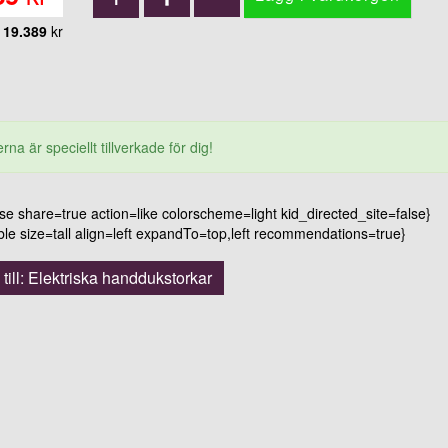
19.389
kr
rna är speciellt tillverkade för dig!
 share=true action=like colorscheme=light kid_directed_site=false}
 size=tall align=left expandTo=top,left recommendations=true}
 till: Elektriska handdukstorkar