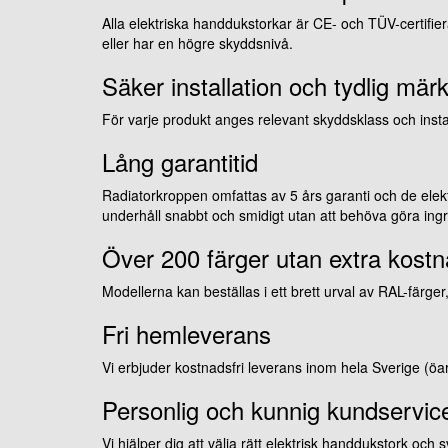
Alla elektriska handdukstorkar är CE- och TÜV-certifie
eller har en högre skyddsnivå.
Säker installation och tydlig mär
För varje produkt anges relevant skyddsklass och install
Lång garantitid
Radiatorkroppen omfattas av 5 års garanti och de elek
underhåll snabbt och smidigt utan att behöva göra ing
Över 200 färger utan extra kost
Modellerna kan beställas i ett brett urval av RAL-färg
Fri hemleverans
Vi erbjuder kostnadsfri leverans inom hela Sverige (
Personlig och kunnig kundservic
Vi hjälper dig att välja rätt elektrisk handdukstork och