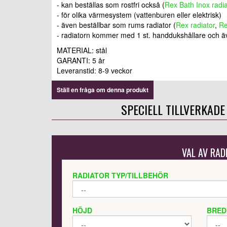
- kan beställas som rostfri också (
Rex Bath Inox radi
- för olika värmesystem (vattenburen eller elektrisk)
- även beställbar som rums radiator (
Rex radiator
,
Re
- radiatorn kommer med 1 st. handdukshållare och ä
MATERIAL: stål
GARANTI: 5 år
Leveranstid: 8-9 veckor
Ställ en fråga om denna produkt
SPECIELL TILLVERKADE
VAL AV RAD
RADIATOR TYP/TILLBEHÖR
HÖJD
BRED