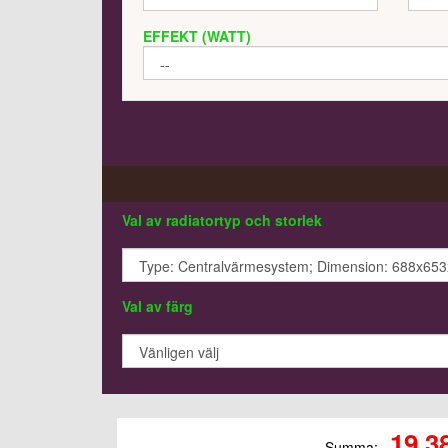
EFFEKT (WATT)
Val av radiatortyp och storlek
Val av färg
19.3
Summa: