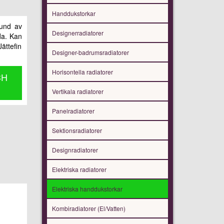
Handdukstorkar
rund av
Designerradiatorer
da. Kan
ättefin
Designer-badrumsradiatorer
Horisontella radiatorer
CH
Vertikala radiatorer
Panelradiatorer
Sektionsradiatorer
Designradiatorer
Elektriska radiatorer
Elektriska handdukstorkar
Kombiradiatorer (El/Vatten)