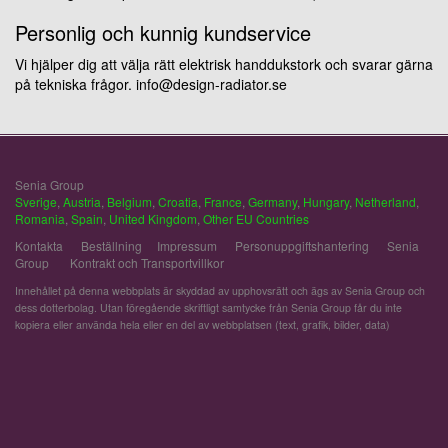
Personlig och kunnig kundservice
Vi hjälper dig att välja rätt elektrisk handdukstork och svarar gärna
på tekniska frågor. info@design-radiator.se
Senia Group
Sverige
,
Austria
,
Belgium
,
Croatia
,
France
,
Germany
,
Hungary
,
Netherland
,
Romania
,
Spain
,
United Kingdom
,
Other EU Countries
Kontakta
Beställning
Impressum
Personuppgiftshantering
Senia
Group
Kontrakt och Transportvillkor
Innehållet på denna webbplats är skyddad av upphovsrätt och ägs av Senia Group och
dess dotterbolag. Utan föregående skriftligt samtycke från Senia Group får du inte
kopiera eller använda hela eller en del av webbplatsen (text, grafik, bilder, data)