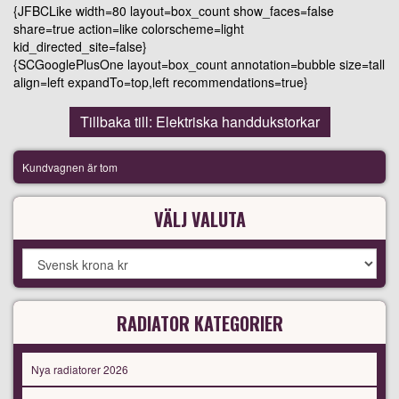
{JFBCLike width=80 layout=box_count show_faces=false
share=true action=like colorscheme=light
kid_directed_site=false}
{SCGooglePlusOne layout=box_count annotation=bubble size=tall
align=left expandTo=top,left recommendations=true}
Tillbaka till: Elektriska handdukstorkar
Kundvagnen är tom
VÄLJ VALUTA
RADIATOR KATEGORIER
Nya radiatorer 2026