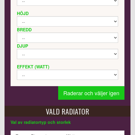
HÖJD
BREDD
DJUP
EFFEKT (WATT)
Raderar och väljer igen
VALD RADIATOR
Val av radiatortyp och storlek