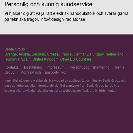
Personlig och kunnig kundservice
Vi hjälper dig att välja rätt elektrisk handdukstork och svarar gärna
på tekniska frågor. info@design-radiator.se
Senia Group
Sverige
,
Austria
,
Belgium
,
Croatia
,
France
,
Germany
,
Hungary
,
Netherland
,
Romania
,
Spain
,
United Kingdom
,
Other EU Countries
Kontakta
Beställning
Impressum
Personuppgiftshantering
Senia
Group
Kontrakt och Transportvillkor
Innehållet på denna webbplats är skyddad av upphovsrätt och ägs av Senia Group och
dess dotterbolag. Utan föregående skriftligt samtycke från Senia Group får du inte
kopiera eller använda hela eller en del av webbplatsen (text, grafik, bilder, data)