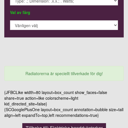
Val av färg
Radiatorerna är speciellt tillverkade för dig!
{JFBCLike width=80 layout=box_count show_faces=false
share=true action=like colorscheme=light
kid_directed_site=false}
{SCGooglePlusOne layout=box_count annotation=bubble size=tall
align=left expandTo=top,left recommendations=true}
Tillbaka till: Elektriska handdukstorkar