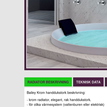
RADIATOR BESKRIVNING
TEKNISK DATA
Bailey Krom handdukstork beskrivning:
- krom radiator, elegant, rak handdukstork.
- för olika värmesystem (vattenburen eller elektrisk)