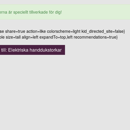
rna är speciellt tillverkade för dig!
 share=true action=like colorscheme=light kid_directed_site=false}
 size=tall align=left expandTo=top,left recommendations=true}
 till: Elektriska handdukstorkar