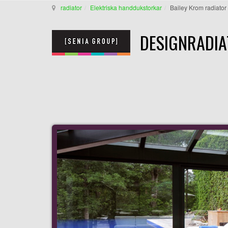
radiator
Elektriska handdukstorkar
Bailey Krom radiator
DESIGNRADIA