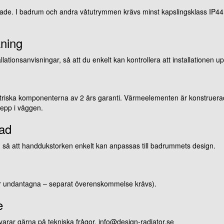
rade. I badrum och andra våtutrymmen krävs minst kapslingsklass IP44. 
kning
ationsanvisningar, så att du enkelt kan kontrollera att installationen up
triska komponenterna av 2 års garanti. Värmeelementen är konstruerade 
repp i väggen.
nad
er, så att handdukstorken enkelt kan anpassas till badrummets design.
öar undantagna – separat överenskommelse krävs).
e
 svarar gärna på tekniska frågor. info@design-radiator.se