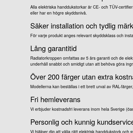
Alla elektriska handdukstorkar är CE- och TÜV-certifie
eller har en högre skyddsnivå.
Säker installation och tydlig mär
För varje produkt anges relevant skyddsklass och install
Lång garantitid
Radiatorkroppen omfattas av 5 års garanti och de elek
underhåll snabbt och smidigt utan att behöva göra ing
Över 200 färger utan extra kost
Modellerna kan beställas i ett brett urval av RAL-färg
Fri hemleverans
Vi erbjuder kostnadsfri leverans inom hela Sverige (
Personlig och kunnig kundservic
Vi hjälper dig att välja rätt elektrisk handdukstork och