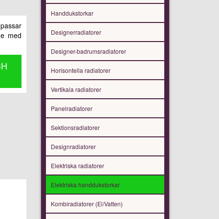
Handdukstorkar
 passar
Designerradiatorer
nde med
Designer-badrumsradiatorer
CH
Horisontella radiatorer
Vertikala radiatorer
Panelradiatorer
Sektionsradiatorer
Designradiatorer
Elektriska radiatorer
Elektriska handdukstorkar
Kombiradiatorer (El/Vatten)