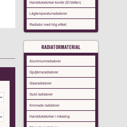
Handdukstorkar kombi (El/Vatten)
Lågtemperaturradiatorer
Radiator med hög effekt
RADIATORMATERIAL
Aluminiumradiatorer
Gjutjärnsradiatorer
Glasradiatorer
Guld radiatorer
Kromade radiatorer
Handdukstorkar i mässing