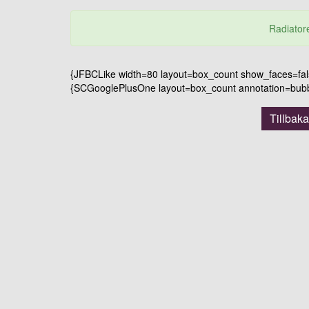
Radiatore
{JFBCLike width=80 layout=box_count show_faces=false
{SCGooglePlusOne layout=box_count annotation=bubble
Tillbaka