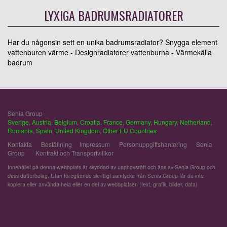
LYXIGA BADRUMSRADIATORER
Har du någonsin sett en unika badrumsradiator? Snygga element
vattenburen värme - Designradiatorer vattenburna - Värmekälla
badrum
Senia Group
Sverige
,
Austria
,
Belgium
,
Croatia
,
France
,
Germany
,
Hungary
,
Netherland
,
Romania
,
Spain
,
United Kingdom
,
Other EU Countries
Kontakta
Beställning
Impressum
Personuppgiftshantering
Senia
Group
Kontrakt och Transportvillkor
Innehållet på denna webbplats är skyddad av upphovsrätt och ägs av Senia Group och
dess dotterbolag. Utan föregående skriftligt samtycke från Senia Group får du inte
kopiera eller använda hela eller en del av webbplatsen (text, grafik, bilder, data)