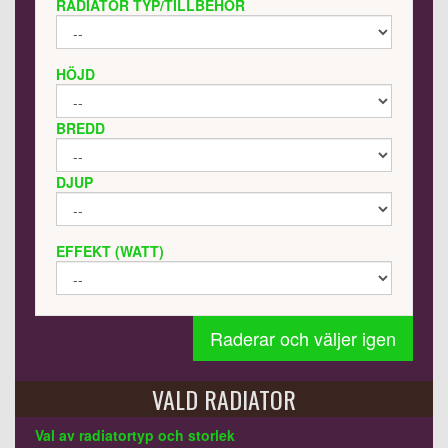
RADIATOR TYP/TILLBEHÖR
HÖJD
BREDD
DJUP
EFFEKT (WATT)
Raderar och väljer igen
VALD RADIATOR
Val av radiatortyp och storlek