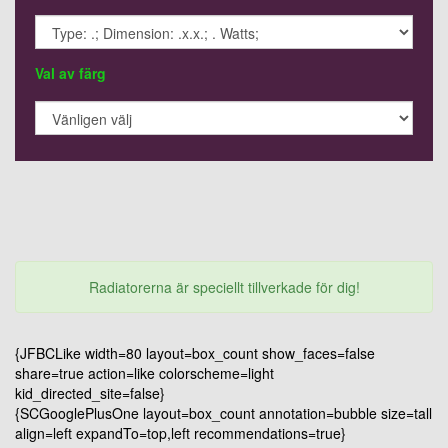
Val av färg
Radiatorerna är speciellt tillverkade för dig!
{JFBCLike width=80 layout=box_count show_faces=false
share=true action=like colorscheme=light
kid_directed_site=false}
{SCGooglePlusOne layout=box_count annotation=bubble size=tall
align=left expandTo=top,left recommendations=true}