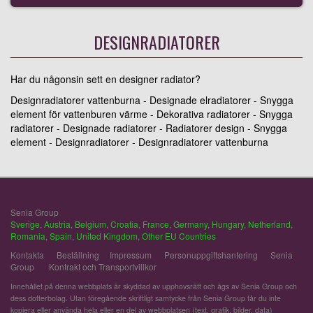
DESIGNRADIATORER
Har du någonsin sett en designer radiator?
Designradiatorer vattenburna - Designade elradiatorer - Snygga
element för vattenburen värme - Dekorativa radiatorer - Snygga
radiatorer - Designade radiatorer - Radiatorer design - Snygga
element - Designradiatorer - Designradiatorer vattenburna
Senia Group
Sverige
,
Austria
,
Belgium
,
Croatia
,
France
,
Germany
,
Hungary
,
Netherland
,
Romania
,
Spain
,
United Kingdom
,
Other EU Countries
Kontakta
Beställning
Impressum
Personuppgiftshantering
Senia
Group
Kontrakt och Transportvillkor
Innehållet på denna webbplats är skyddad av upphovsrätt och ägs av Senia Group och
dess dotterbolag. Utan föregående skriftligt samtycke från Senia Group får du inte
kopiera eller använda hela eller en del av webbplatsen (text, grafik, bilder, data)