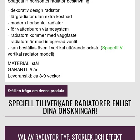
Spagetti H horisontel radiator beskrivning:
- dekorativ design radiator
- färgradiator utan extra kostnad
- modern horisontel radiator
- för vattenburen värmesystem
- radiatorn kommer med väggfäste
- radiatorn är med integrerad ventil
- kan beställas även i vertikal utförande också. (
Spagetti V
vertikal radiator modell)
MATERIAL: stål
GARANTI: 5 år
Leveranstid:
ca 8-9 veckor
Ställ en fråga om denna produkt
SPECIELL TILLVERKADE RADIATORER ENLIGT
DINA ÖNSKNINGAR!
VAL AV RADIATOR TYP, STORLEK OCH EFFEKT