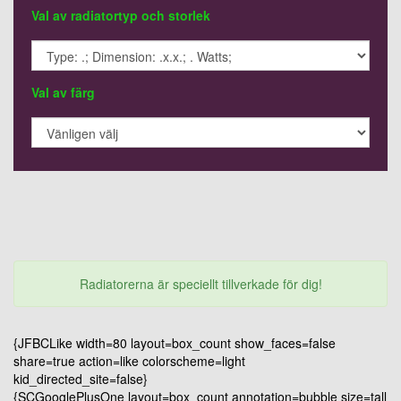
Val av radiatortyp och storlek
Val av färg
Radiatorerna är speciellt tillverkade för dig!
{JFBCLike width=80 layout=box_count show_faces=false
share=true action=like colorscheme=light
kid_directed_site=false}
{SCGooglePlusOne layout=box_count annotation=bubble size=tall