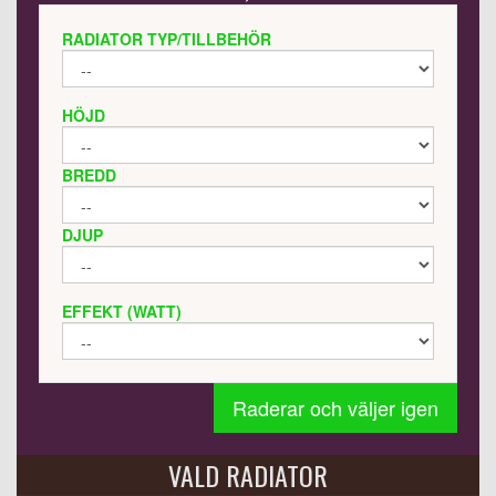
RADIATOR TYP/TILLBEHÖR
HÖJD
BREDD
DJUP
EFFEKT (WATT)
Raderar och väljer igen
VALD RADIATOR