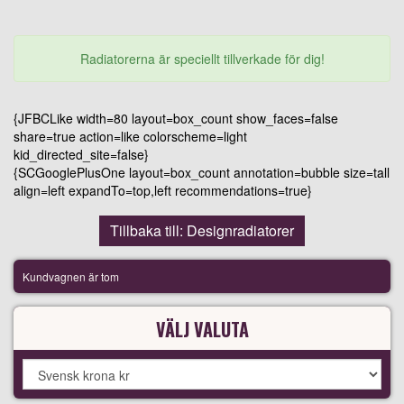
Radiatorerna är speciellt tillverkade för dig!
{JFBCLike width=80 layout=box_count show_faces=false
share=true action=like colorscheme=light
kid_directed_site=false}
{SCGooglePlusOne layout=box_count annotation=bubble size=tall
align=left expandTo=top,left recommendations=true}
Tillbaka till: Designradiatorer
Kundvagnen är tom
VÄLJ VALUTA