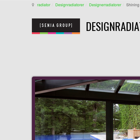
radiator
Designradiatorer
Designerradiatorer
Shining 
DESIGNRADIA