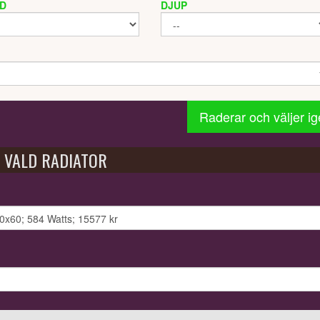
D
DJUP
Raderar och väljer i
VALD RADIATOR