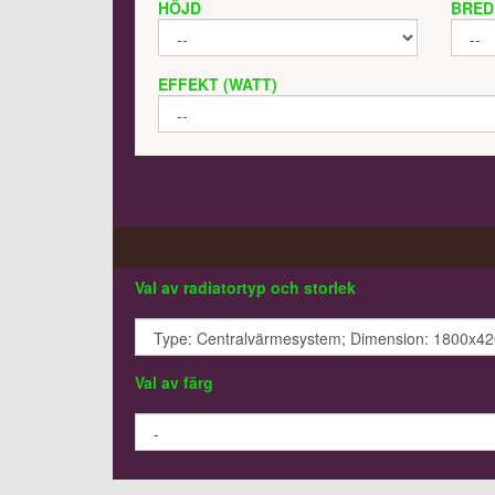
HÖJD
BRED
EFFEKT (WATT)
Val av radiatortyp och storlek
Val av färg