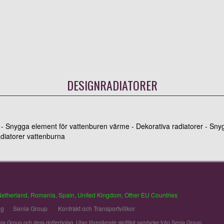
DESIGNRADIATORER
 - Snygga element för vattenburen värme - Dekorativa radiatorer - Snyg
diatorer vattenburna
Netherland
,
Romania
,
Spain
,
United Kingdom
,
Other EU Countries
ng
Senia Group
Kontrakt och Transportvillkor
ia Group och dess dotterbolag. Utan föregående skriftligt samtycke från Senia Group