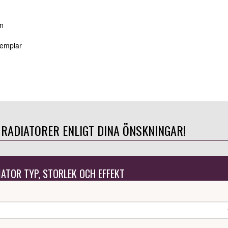
an
xemplar
 RADIATORER ENLIGT DINA ÖNSKNINGAR!
IATOR TYP, STORLEK OCH EFFEKT