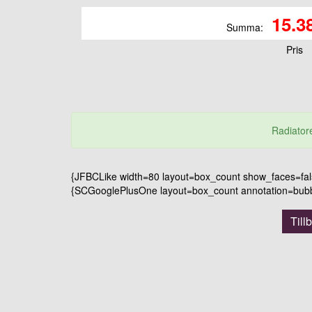
15.3
Summa:
Pris
Radiatore
{JFBCLike width=80 layout=box_count show_faces=false
{SCGooglePlusOne layout=box_count annotation=bubble
Till