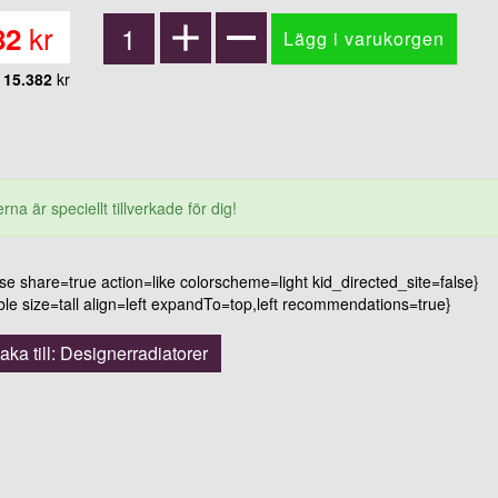
kr
82
15.382
kr
rna är speciellt tillverkade för dig!
 share=true action=like colorscheme=light kid_directed_site=false}
 size=tall align=left expandTo=top,left recommendations=true}
baka till: Designerradiatorer