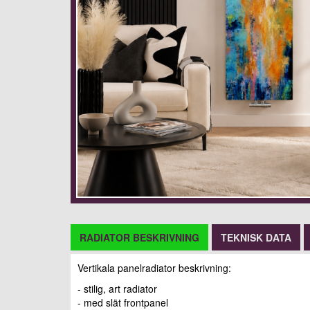
RADIATOR BESKRIVNING
TEKNISK DATA
Vertikala panelradiator beskrivning:
- stilig, art radiator
- med slät frontpanel