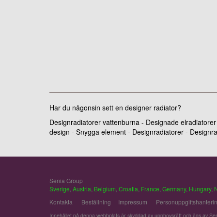
Har du någonsin sett en designer radiator?
Designradiatorer vattenburna - Designade elradiatorer
design - Snygga element - Designradiatorer - Designra
Senia Group
Sverige
,
Austria
,
Belgium
,
Croatia
,
France
,
Germany
,
Hungary
,
Kontakta
Beställning
Impressum
Personuppgiftshanteri
Innehållet på denna webbplats är skyddad av upphovsrätt och ägs av Sen