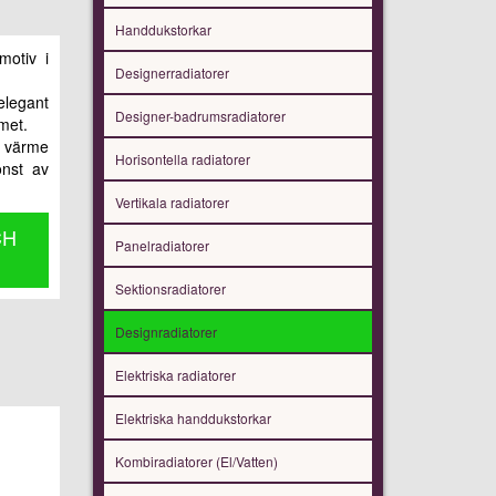
Handdukstorkar
motiv i
Designerradiatorer
elegant
Designer-badrumsradiatorer
mmet.
g värme
Horisontella radiatorer
onst av
Vertikala radiatorer
CH
Panelradiatorer
Sektionsradiatorer
Designradiatorer
Elektriska radiatorer
Elektriska handdukstorkar
Kombiradiatorer (El/Vatten)