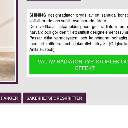
SHINING designradiator pryds av ett samtida konst
sofistikerade och subtilt nyanserade färger.
Den vertikala flatpaneldesignen ger radiatorn en 
närvaro och gör den till ett stilfullt designelement i ru
Passar olika värmesystem och kombinerar behagli
med ett raffinerat och dekorativt uttryck. (Originalk
Anita Puspok)
VAL AV RADIATOR TYP, STORLEK O
EFFEKT
FÄRGER
SÄKERHETSFÖRESKRIFTER