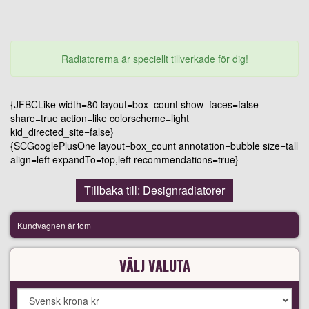
Radiatorerna är speciellt tillverkade för dig!
{JFBCLike width=80 layout=box_count show_faces=false
share=true action=like colorscheme=light
kid_directed_site=false}
{SCGooglePlusOne layout=box_count annotation=bubble size=tall
align=left expandTo=top,left recommendations=true}
Tillbaka till: Designradiatorer
Kundvagnen är tom
VÄLJ VALUTA