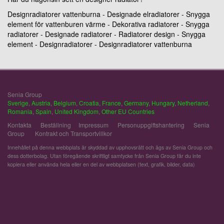
Designradiatorer vattenburna - Designade elradiatorer - Snygga
element för vattenburen värme - Dekorativa radiatorer - Snygga
radiatorer - Designade radiatorer - Radiatorer design - Snygga
element - Designradiatorer - Designradiatorer vattenburna
Senia Group
Sverige
,
Austria
,
Belgium
,
Croatia
,
France
,
Germany
,
Hungary
,
Netherland
,
Romania
,
Spain
,
United Kingdom
,
Other EU Countries
Kontakta
Beställning
Impressum
Personuppgiftshantering
Senia
Group
Kontrakt och Transportvillkor
Innehållet på denna webbplats är skyddad av upphovsrätt och ägs av Senia Group och
dess dotterbolag. Utan föregående skriftligt samtycke från Senia Group får du inte
kopiera eller använda hela eller en del av webbplatsen (text, grafik, bilder, data)