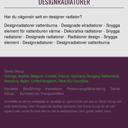
DESIGNRADIATORER
Har du någonsin sett en designer radiator?
Designradiatorer vattenburna - Designade elradiatorer - Snygga
element för vattenburen värme - Dekorativa radiatorer - Snygga
radiatorer - Designade radiatorer - Radiatorer design - Snygga
element - Designradiatorer - Designradiatorer vattenburna
Senia Group
Sverige
,
Austria
,
Belgium
,
Croatia
,
France
,
Germany
,
Hungary
,
Netherland
,
Romania
,
Spain
,
United Kingdom
,
Other EU Countries
Kontakta
Beställning
Impressum
Personuppgiftshantering
Senia
Group
Kontrakt och Transportvillkor
Innehållet på denna webbplats är skyddad av upphovsrätt och ägs av Senia Group och
dess dotterbolag. Utan föregående skriftligt samtycke från Senia Group får du inte
kopiera eller använda hela eller en del av webbplatsen (text, grafik, bilder, data)