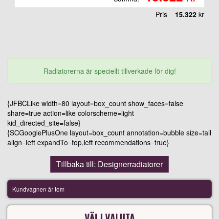
Pris
15.322
kr
Radiatorerna är speciellt tillverkade för dig!
{JFBCLike width=80 layout=box_count show_faces=false
share=true action=like colorscheme=light
kid_directed_site=false}
{SCGooglePlusOne layout=box_count annotation=bubble size=tall
align=left expandTo=top,left recommendations=true}
Tillbaka till: Designerradiatorer
Kundvagnen är tom
VÄLJ VALUTA