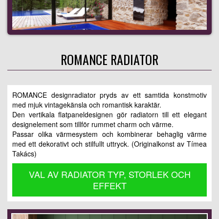
ROMANCE RADIATOR
ROMANCE designradiator pryds av ett samtida konstmotiv
med mjuk vintagekänsla och romantisk karaktär.
Den vertikala flatpaneldesignen gör radiatorn till ett elegant
designelement som tillför rummet charm och värme.
Passar olika värmesystem och kombinerar behaglig värme
med ett dekorativt och stilfullt uttryck. (Originalkonst av Tímea
Takács)
VAL AV RADIATOR TYP, STORLEK OCH
EFFEKT