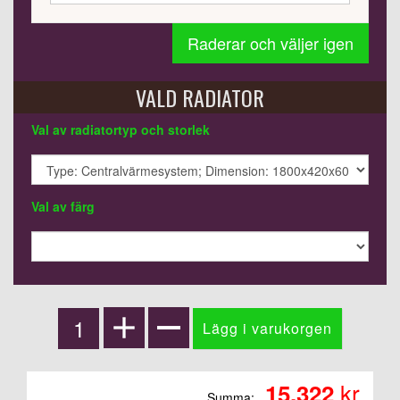
Raderar och väljer igen
VALD RADIATOR
Val av radiatortyp och storlek
Val av färg
kr
15.322
Summa: