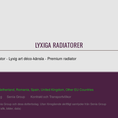
LYXIGA RADIATORER
ator - Lyxig art déco-känsla - Premium radiator
Netherland
,
Romania
,
Spain
,
United Kingdom
,
Other EU Countries
ng
Senia Group
Kontrakt och Transportvillkor
ia Group och dess dotterbolag. Utan föregående skriftligt samtycke från Senia Group
fik, bilder, data)