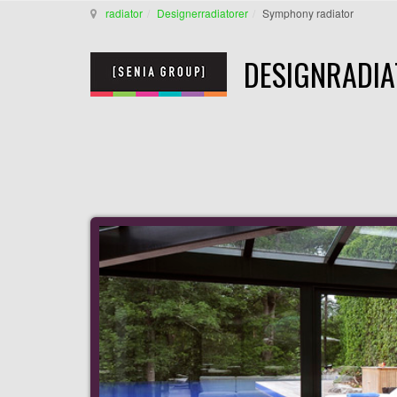
radiator
Designerradiatorer
Symphony radiator
DESIGNRADIA