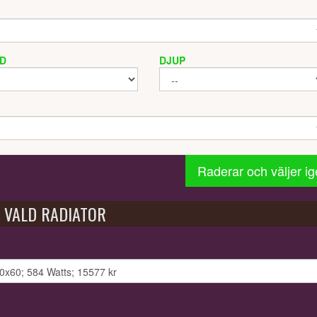
D
DJUP
Raderar och väljer i
VALD RADIATOR