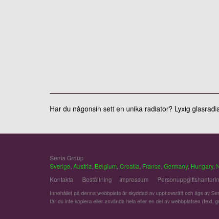
Har du någonsin sett en unika radiator? Lyxig glasradi
Senia Group
Sverige
,
Austria
,
Belgium
,
Croatia
,
France
,
Germany
,
Hungary
,
Kontakta
Beställning
Impressum
Personuppgiftshanteri
Innehållet på denna webbplats är skyddad av upphovsrätt och ägs av Sen
får du inte kopiera eller använda hela eller en del av webbplatsen (text, gra