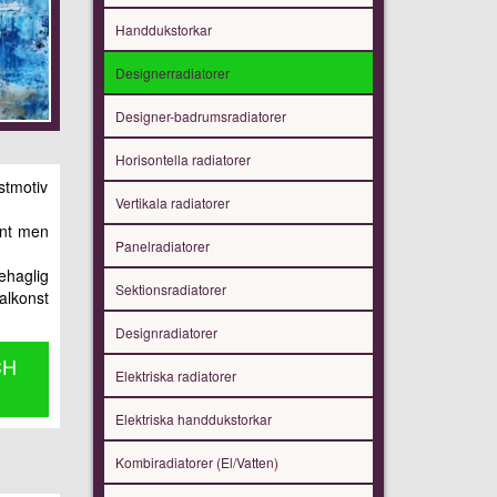
Handdukstorkar
Designerradiatorer
Designer-badrumsradiatorer
Horisontella radiatorer
stmotiv
Vertikala radiatorer
ant men
Panelradiatorer
ehaglig
Sektionsradiatorer
nalkonst
Designradiatorer
CH
Elektriska radiatorer
Elektriska handdukstorkar
Kombiradiatorer (El/Vatten)