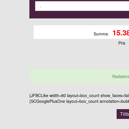
15.3
Summa:
Pris
Radiatore
{JFBCLike width=80 layout=box_count show_faces=false
{SCGooglePlusOne layout=box_count annotation=bubble
Till