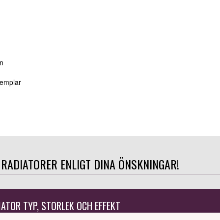
an
xemplar
 RADIATORER ENLIGT DINA ÖNSKNINGAR!
IATOR TYP, STORLEK OCH EFFEKT