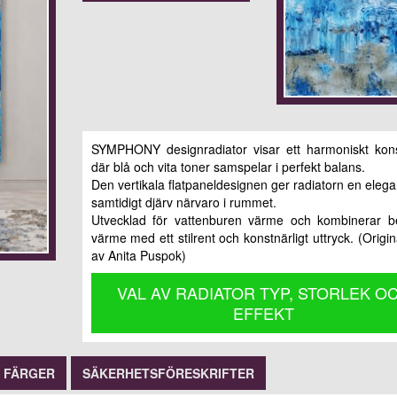
SYMPHONY designradiator visar ett harmoniskt kon
där blå och vita toner samspelar i perfekt balans.
Den vertikala flatpaneldesignen ger radiatorn en eleg
samtidigt djärv närvaro i rummet.
Utvecklad för vattenburen värme och kombinerar b
värme med ett stilrent och konstnärligt uttryck. (Origi
av Anita Puspok)
VAL AV RADIATOR TYP, STORLEK O
EFFEKT
FÄRGER
SÄKERHETSFÖRESKRIFTER