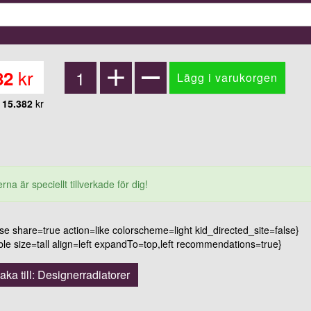
kr
82
15.382
kr
rna är speciellt tillverkade för dig!
 share=true action=like colorscheme=light kid_directed_site=false}
 size=tall align=left expandTo=top,left recommendations=true}
baka till: Designerradiatorer