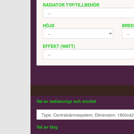
RADIATOR TYP/TILLBEHÖR
HÖJD
BRED
EFFEKT (WATT)
Val av radiatortyp och storlek
Val av färg