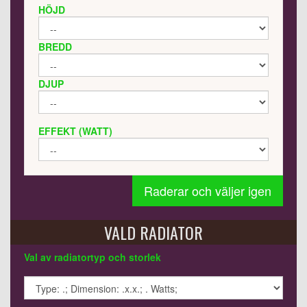
HÖJD
BREDD
DJUP
EFFEKT (WATT)
Raderar och väljer igen
VALD RADIATOR
Val av radiatortyp och storlek