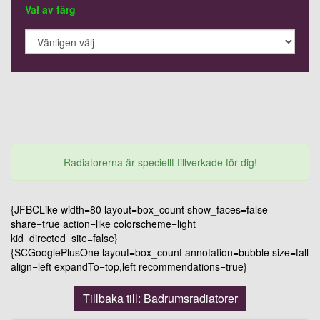
Val av färg
Radiatorerna är speciellt tillverkade för dig!
{JFBCLike width=80 layout=box_count show_faces=false
share=true action=like colorscheme=light
kid_directed_site=false}
{SCGooglePlusOne layout=box_count annotation=bubble size=tall
align=left expandTo=top,left recommendations=true}
Tillbaka till: Badrumsradiatorer