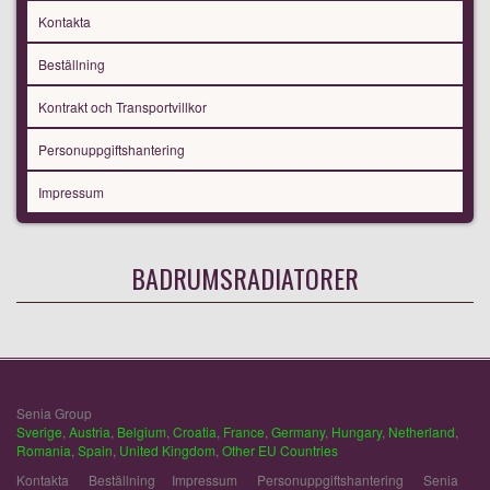
Kontakta
Beställning
Kontrakt och Transportvillkor
Personuppgiftshantering
Impressum
BADRUMSRADIATORER
Senia Group
Sverige
,
Austria
,
Belgium
,
Croatia
,
France
,
Germany
,
Hungary
,
Netherland
,
Romania
,
Spain
,
United Kingdom
,
Other EU Countries
Kontakta
Beställning
Impressum
Personuppgiftshantering
Senia