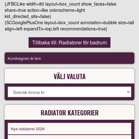
{JFBCLike width=80 layout=box_count show_faces=false
share=true action=like colorscheme=light
kid_directed_site=false}
{SCGooglePlusOne layout=box_count annotation=bubble size=tall
align=left expandTo=top,left recommendations=true}
Tillbaka till: Radiatorer för badrum
Kundvagnen är tom
VÄLJ VALUTA
RADIATOR KATEGORIER
Nya radiatorer 2026