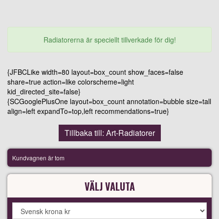
Radiatorerna är speciellt tillverkade för dig!
{JFBCLike width=80 layout=box_count show_faces=false
share=true action=like colorscheme=light
kid_directed_site=false}
{SCGooglePlusOne layout=box_count annotation=bubble size=tall
align=left expandTo=top,left recommendations=true}
Tillbaka till: Art-Radiatorer
Kundvagnen är tom
VÄLJ VALUTA