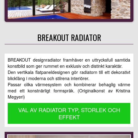
BREAKOUT RADIATOR
BREAKOUT designradiator framhäver en uttrycksfull samtida
konstbild som ger rummet en exklusiv och distinkt karaktär.
Den vertikala flatpaneldesignen gör radiatorn till ett dekorativt
blickfång i moderna och stilrena interiörer.
Passar olika värmesystem och kombinerar behaglig värme
med ett konstnärligt formspråk. (Originalkonst av Kristina
Megyeri)
VAL AV RADIATOR TYP, STORLEK OCH
EFFEKT